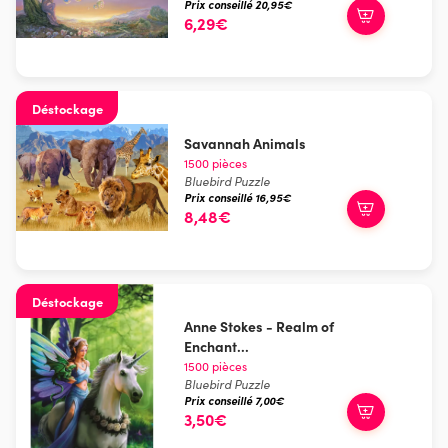
Prix conseillé 20,95€
6,29€
Déstockage
Savannah Animals
1500 pièces
Bluebird Puzzle
Prix conseillé 16,95€
8,48€
Déstockage
Anne Stokes - Realm of
Enchant...
1500 pièces
Bluebird Puzzle
Prix conseillé 7,00€
3,50€