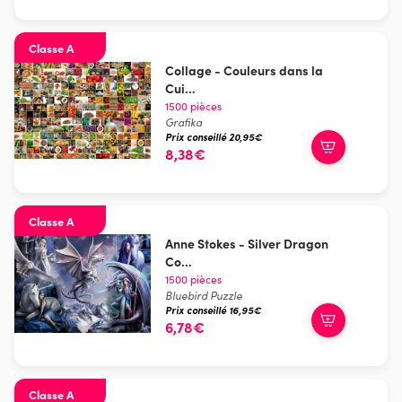
Classe A
Collage - Couleurs dans la
Cui...
1500 pièces
Grafika
Prix conseillé 20,95€
8,38€
Classe A
Anne Stokes - Silver Dragon
Co...
1500 pièces
Bluebird Puzzle
Prix conseillé 16,95€
6,78€
Classe A