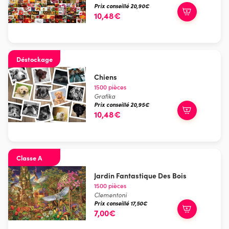
Prix conseillé 20,90€
10,48€
Déstockage
Chiens
1500 pièces
Grafika
Prix conseillé 20,95€
10,48€
Classe A
Jardin Fantastique Des Bois
1500 pièces
Clementoni
Prix conseillé 17,50€
7,00€