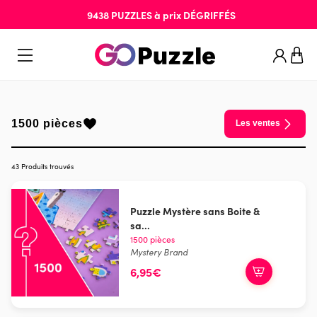
9438
PUZZLES
à prix
DÉGRIFFÉS
1500 pièces
Les ventes
43 Produits trouvés
Puzzle Mystère sans Boite &
sa...
1500 pièces
Mystery Brand
6,95€