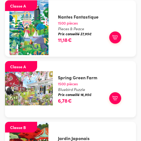
Classe A
Nantes Fantastique
1500 pièces
Pieces & Peace
Prix conseillé 27,95€
11,18€
Classe A
Spring Green Farm
1500 pièces
Bluebird Puzzle
Prix conseillé 16,95€
6,78€
Classe B
Jardin Japonais