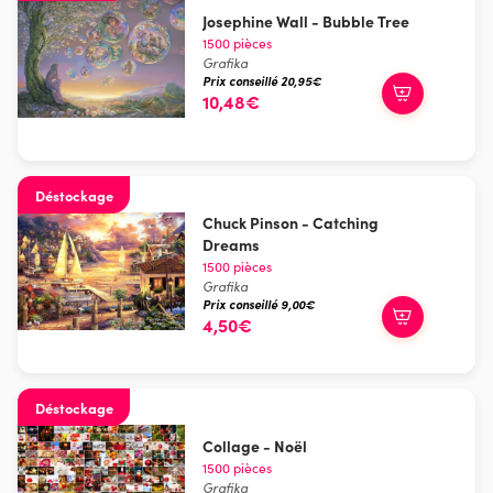
Josephine Wall - Bubble Tree
1500 pièces
Grafika
Prix conseillé 20,95€
10,48€
Déstockage
Chuck Pinson - Catching
Dreams
1500 pièces
Grafika
Prix conseillé 9,00€
4,50€
Déstockage
Collage - Noël
1500 pièces
Grafika