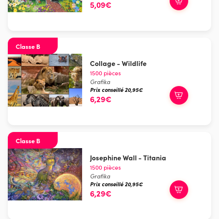
5,09€
Classe B
Collage - Wildlife
1500 pièces
Grafika
Prix conseillé 20,95€
6,29€
Classe B
Josephine Wall - Titania
1500 pièces
Grafika
Prix conseillé 20,95€
6,29€