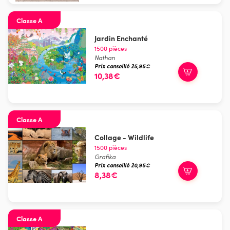
Classe A
Jardin Enchanté
1500 pièces
Nathan
Prix conseillé 25,95€
10,38€
Classe A
Collage - Wildlife
1500 pièces
Grafika
Prix conseillé 20,95€
8,38€
Classe A