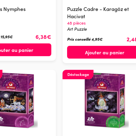
les Nymphes
Puzzle Cadre - Karagöz et
Hacivat
48 pièces
Art Puzzle
6,38€
é 15,95€
2,
Prix conseillé 4,95€
outer au panier
Ajouter au panier
Déstockage