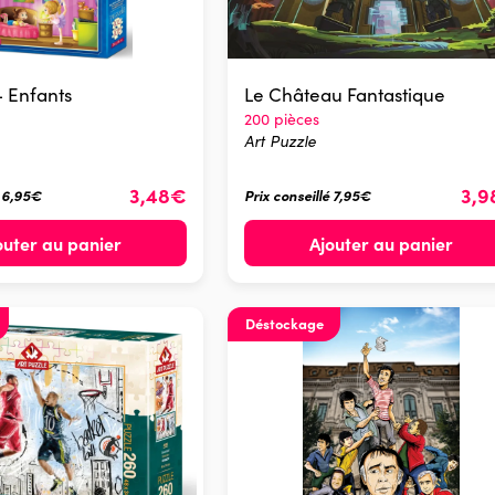
- Enfants
Le Château Fantastique
200 pièces
Art Puzzle
3,48€
3,
é 6,95€
Prix conseillé 7,95€
outer au panier
Ajouter au panier
Déstockage