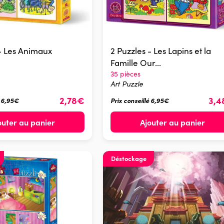
 - Les Animaux
2 Puzzles - Les Lapins et la
Famille Our...
35 pièces
Art Puzzle
2,78€
3,
é 6,95€
Prix conseillé 6,95€
outer au panier
Ajouter au panier
Déstockage