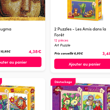
Zeugma
2 Puzzles - Les Amis dans la
Forêt
12 pièces
Art Puzzle
4,38€
é 10,95€
3,
Prix conseillé 6,95€
outer au panier
Ajouter au panier
Déstockage