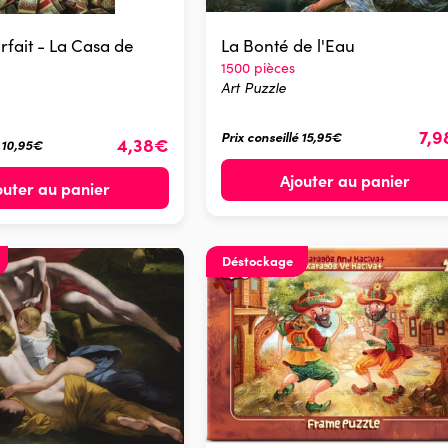
rfait - La Casa de
La Bonté de l'Eau
1500 pièces
Art Puzzle
7,
Prix conseillé 15,95€
4,38€
é 10,95€
Ajouter au panier
outer au panier
Déstockage