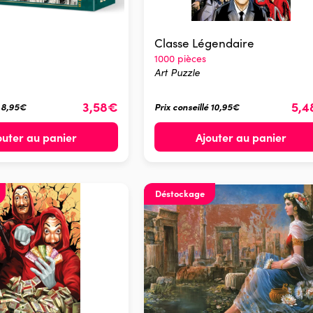
Classe Légendaire
1000 pièces
Art Puzzle
3,58€
5,
é 8,95€
Prix conseillé 10,95€
outer au panier
Ajouter au panier
Déstockage