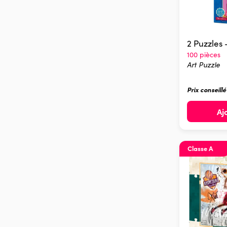
2 Puzzles 
100 pièces
Art Puzzle
Prix conseill
Aj
Classe A