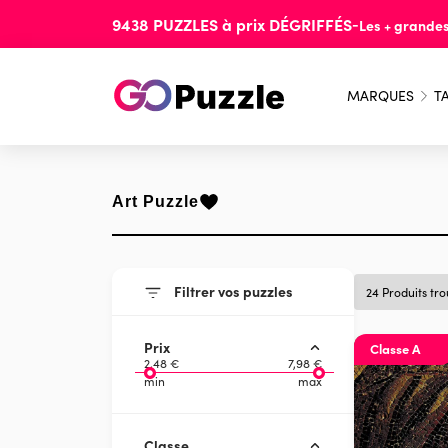
9438
PUZZLES
à prix
DÉGRIFFÉS
-
Les + grande
MARQUES
TA
Art Puzzle
Filtrer vos puzzles
24 Produits tr
Prix
Classe A
2,48 €
7,98 €
min
max
Classe