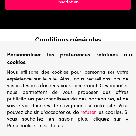
Conditions générales
› Conditions de vente
Personnaliser les préférences relatives aux
› Conditions d’utilisation
cookies
› Confidentialité & Protection des Données
› Informations légales
Nous utilisons des cookies pour personnaliser votre
expérience sur le site. Ainsi, nous recueillons lors de
Catégories
vos visites des données vous concernant. Ces données
› Marques
nous permettent de vous proposer des offres
› Derniers arrivages
publicitaires personnalisées via des partenaires, et de
› Puzzles mystères
suivre vos données de navigation sur notre site. Vous
› Prix minis
pouvez choisir d'accepter ou de
refuser
les cookies. Si
vous souhaitez en savoir plus, cliquez sur «
Personnaliser mes choix ».
© Go-puzzle.fr 2026 – Tous droits réservés