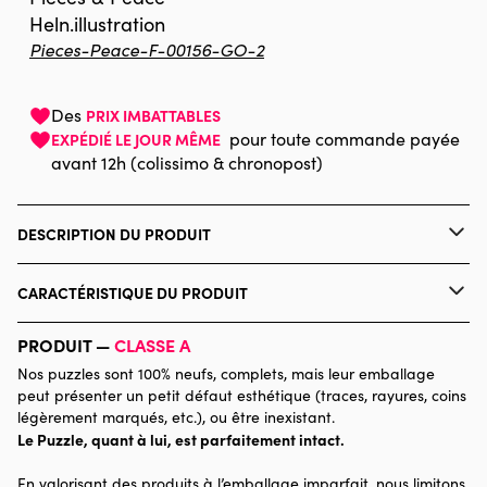
Heln.illustration
Pieces-Peace-F-00156-GO-2
Des
PRIX IMBATTABLES
pour toute commande payée
EXPÉDIÉ LE JOUR MÊME
avant 12h (colissimo & chronopost)
DESCRIPTION DU PRODUIT
Heln.illustration
CARACTÉRISTIQUE DU PRODUIT
Marque
Pieces & Peace
PRODUIT —
CLASSE A
Nos puzzles sont 100% neufs, complets, mais leur emballage
Catégorie
Puzzles - Villes et Villages
peut présenter un petit défaut esthétique (traces, rayures, coins
légèrement marqués, etc.), ou être inexistant.
Le Puzzle, quant à lui, est parfaitement intact.
Age
Puzzle pour Adultes (500 à
48.000 pièces)
En valorisant des produits à l’emballage imparfait, nous limitons