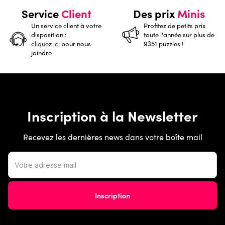
Service
Client
Des prix
Minis
Un service client à votre
Profitez de petits prix
disposition :
toute l'année sur plus de
cliquez ici
pour nous
9351 puzzles !
joindre
Inscription à la Newsletter
Recevez les dernières news dans votre boîte mail