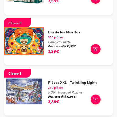
3,58€
Classe B
Dia de los Muertos
300 pièces
Bluebird Puzzle
Prix conseillé 10,95€
3,29€
Classe B
Pièces XXL - Twinkling Lights
250 pièces
HOP - House of Puzzles
Prix conseillé 12,95€
3,89€