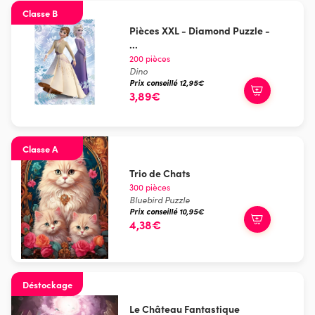
Classe B
Pièces XXL - Diamond Puzzle -
...
200 pièces
Dino
Prix conseillé 12,95€
3,89€
Classe A
Trio de Chats
300 pièces
Bluebird Puzzle
Prix conseillé 10,95€
4,38€
Déstockage
Le Château Fantastique