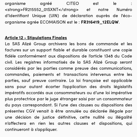
organisme agréé CITEO est le :
<strong>FR215552_01SXNT</strong> et notre Numéro
d'Identifiant Unique (UIN) de déclaration auprès de l'éco-
FR316419_12ELQW
organisme agrée ECOMAISON est le :
.
Article 12 - Stipulations Finales
La SAS Alizé Group archivera les bons de commande et les
factures sur un support fiable et durable constituant une copie
fidèle conformément aux dispositions de l’article 1348 du Code
civil. Les registres informatisés de la SAS Alizé Group seront
considérés par les parties comme preuve des communications,
commandes, paiements et transactions intervenus entre les
parties, sauf preuve contraire. La loi française est applicable
sans pour autant écarter l’application des droits législatifs
impératifs accordés aux consommateurs ou d’une loi impérative
plus protectrice par le juge étranger saisi par un consommateur
du pays correspondant. Si l’une des clauses ou dispositions des
présentes CGV venait à être annulée ou déclarée illégale par
une décision de justice définitive, cette nullité ou illégalité
n’affectera en rien les autres clauses et dispositions, qui
continueront à s’appliquer.