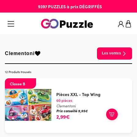
9397
PUZZLES
à prix
DÉGRIFFÉS
Clementoni
Les ventes
12 Produits trouvés
Classe B
Pièces XXL - Top Wing
60 pièces
Clementoni
Prix conseillé 9,95€
2,99€