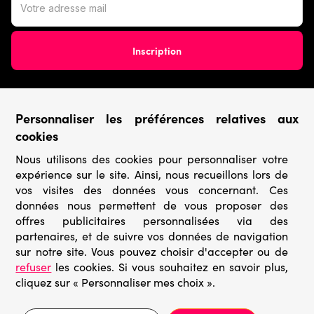
Personnaliser les préférences relatives aux
Conditions générales
cookies
Nous utilisons des cookies pour personnaliser votre
› Conditions de vente
expérience sur le site. Ainsi, nous recueillons lors de
› Conditions d’utilisation
› Confidentialité & Protection des Données
vos visites des données vous concernant. Ces
› Informations légales
données nous permettent de vous proposer des
offres publicitaires personnalisées via des
Catégories
partenaires, et de suivre vos données de navigation
sur notre site. Vous pouvez choisir d'accepter ou de
› Marques
refuser
les cookies. Si vous souhaitez en savoir plus,
› Derniers arrivages
cliquez sur « Personnaliser mes choix ».
› Puzzles mystères
› Prix minis