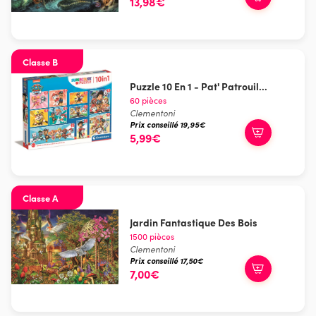
13,98€
Classe B
Puzzle 10 En 1 - Pat' Patrouil...
60 pièces
Clementoni
Prix conseillé 19,95€
5,99€
Classe A
Jardin Fantastique Des Bois
1500 pièces
Clementoni
Prix conseillé 17,50€
7,00€