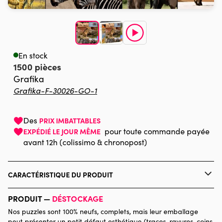
En stock
1500 pièces
Grafika
Grafika-F-30026-GO-1
Des
PRIX IMBATTABLES
pour toute commande payée
EXPÉDIÉ LE JOUR MÊME
avant 12h (colissimo & chronopost)
CARACTÉRISTIQUE DU PRODUIT
Marque
Grafika
PRODUIT —
DÉSTOCKAGE
Nos puzzles sont 100% neufs, complets, mais leur emballage
Catégorie
Puzzles - Animaux sauvages
peut présenter un petit défaut esthétique (traces, rayures, coins