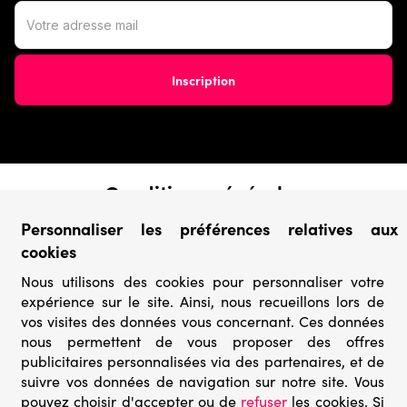
Conditions générales
› Conditions de vente
Personnaliser les préférences relatives aux
› Conditions d’utilisation
cookies
› Confidentialité & Protection des Données
› Informations légales
Nous utilisons des cookies pour personnaliser votre
expérience sur le site. Ainsi, nous recueillons lors de
Catégories
vos visites des données vous concernant. Ces données
nous permettent de vous proposer des offres
› Marques
publicitaires personnalisées via des partenaires, et de
› Derniers arrivages
suivre vos données de navigation sur notre site. Vous
› Puzzles mystères
pouvez choisir d'accepter ou de
refuser
les cookies. Si
› Prix minis