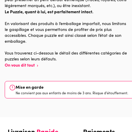
légèrement marqués, etc.), ou être inexistant.
Le Puzzle, quant à lui, est parfaitement intact.
Age
Puzzle pour Adultes (500 à
48.000 pièces)
En valorisant des produits à l’emballage imparfait, nous limitons
le gaspillage et vous permettons de profiter de prix plus
Provenance
Made in France
accessibles. Chaque puzzle est ainsi classé selon l’état de son
emballage.
Nombre de pièces
1500 pièces
Vous trouverez ci-dessous le détail des différentes catégories de
puzzles selon leurs défauts.
Dimensions
85 x 61 x 0
On vous dit tout
›
Mise en garde
Ne convient pas aux enfants de moins de 3 ans. Risque d'étouffement.
Livraison
Rapide
Paiements