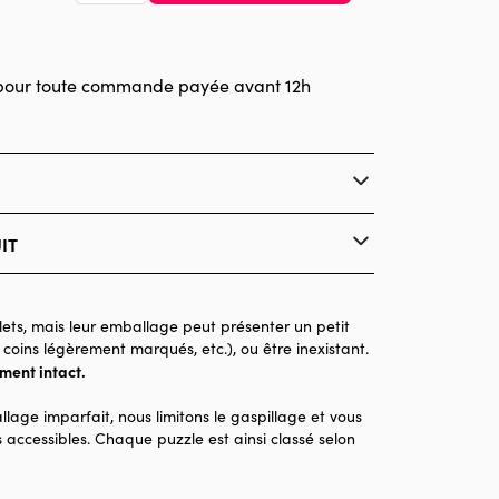
pour toute commande payée avant 12h
IT
Grafika
Puzzles - Forêts, Fleurs et Jardins
ets, mais leur emballage peut présenter un petit
 coins légèrement marqués, etc.), ou être inexistant.
Puzzle pour Adultes (500 à 48.000 pièces)
ement intact.
Made in France
llage imparfait, nous limitons le gaspillage et vous
1500 pièces
 accessibles. Chaque puzzle est ainsi classé selon
85 x 61 x 0