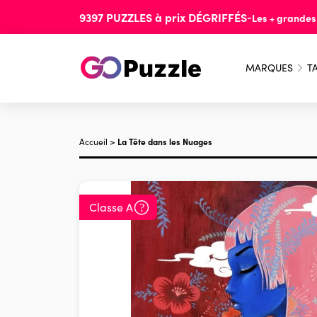
9397
PUZZLES
à prix
DÉGRIFFÉS
-
Les + grande
MARQUES
TA
Accueil
>
La Tête dans les Nuages
Classe A