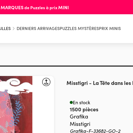
MARQUES
MINI
s
de Puzzles à prix
ILLES
DERNIERS ARRIVAGES
PUZZLES MYSTÈRES
PRIX MINIS
Misstigri
-
La Tête dans les
En stock
1500 pièces
Grafika
Misstigri
Grafika-F-33682-GO-2