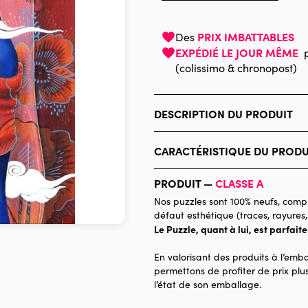
PRIX IMBATTABLES
Des
EXPÉDIÉ LE JOUR MÊME
(colissimo & chronopost)
DESCRIPTION DU PRODUIT
Misstigri
CARACTÉRISTIQUE DU PRODU
Marque
PRODUIT —
CLASSE A
Catégorie
Nos puzzles sont 100% neufs, compl
défaut esthétique (traces, rayures,
Age
Le Puzzle, quant à lui, est parfait
Provenance
En valorisant des produits à l’emba
Nombre de pièces
permettons de profiter de prix plus
l’état de son emballage.
Dimensions