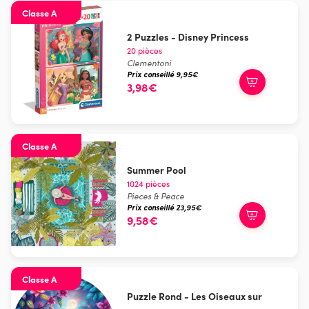
Classe A
2 Puzzles - Disney Princess
20 pièces
Clementoni
Prix conseillé 9,95€
3,98€
Classe A
Summer Pool
1024 pièces
Pieces & Peace
Prix conseillé 23,95€
9,58€
Classe A
Puzzle Rond - Les Oiseaux sur