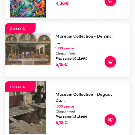
4,38€
Classe A
Museum Collection - De Vinci
:...
1000 pièces
Clementoni
Prix conseillé 12,95€
5,18€
Classe A
Museum Collection - Degas :
Da...
1000 pièces
Clementoni
Prix conseillé 12,95€
5,18€