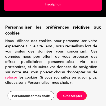
Personnaliser les préférences relatives aux
Conditions générales
cookies
Nous utilisons des cookies pour personnaliser votre
› Conditions de vente
expérience sur le site. Ainsi, nous recueillons lors de
› Conditions d’utilisation
› Confidentialité & Protection des Données
vos visites des données vous concernant. Ces
› Informations légales
données nous permettent de vous proposer des
offres publicitaires personnalisées via des
Catégories
partenaires, et de suivre vos données de navigation
sur notre site. Vous pouvez choisir d'accepter ou de
› Marques
refuser
les cookies. Si vous souhaitez en savoir plus,
› Derniers arrivages
cliquez sur « Personnaliser mes choix ».
› Puzzles mystères
› Prix minis
Personnaliser mes choix
Tout accepter
Filtrer
Trier
© Go-puzzle.fr 2026 – Tous droits réservés