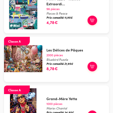
Extraordi...
96 pièces
Pieces & Peace
Prix conseillé 11,95€
4,78€
Classe A
Les Délices de Pâques
2000 pièces
Bluebird Puzzle
Prix conseillé 21,95€
8,78€
Classe A
Grand-Mère Yetta
1000 pièces
Marie-Chantal
Prix conseillé 34,95€