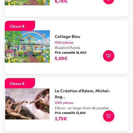
6,78€
Classe B
Cottage Bleu
1500 pièces
Bluebird Puzzle
Prix conseillé 16,95€
5,09€
Classe B
La Création d'Adam, Michel-
Ang...
1000 pièces
Educa : un large choix de puzzles made in Espagne
Prix conseillé 12,50€
3,75€