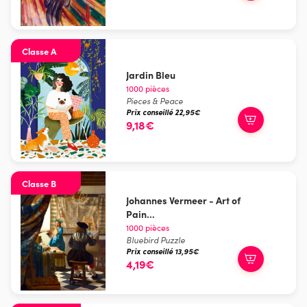
Classe A
Jardin Bleu
1000 pièces
Pieces & Peace
Prix conseillé 22,95€
9,18€
Classe B
Johannes Vermeer - Art of
Pain...
1000 pièces
Bluebird Puzzle
Prix conseillé 13,95€
4,19€