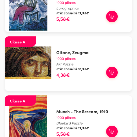
1000 pièces
Eurographics
Prix conseillé 13,95€
5,58€
Classe A
Gitane, Zeugma
1000 pièces
Art Puzzle
Prix conseillé 10,95€
4,38€
Classe A
Munch - The Scream, 1910
1000 pièces
Bluebird Puzzle
Prix conseillé 13,95€
5,58€