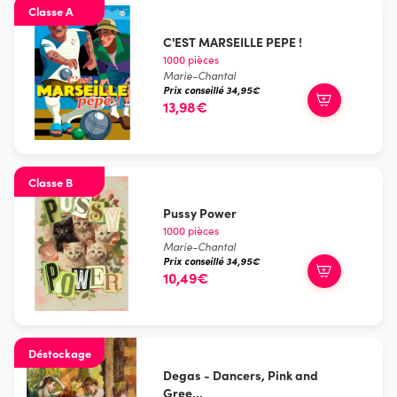
Classe A
C'EST MARSEILLE PEPE !
1000 pièces
Marie-Chantal
Prix conseillé 34,95€
13,98€
Classe B
Pussy Power
1000 pièces
Marie-Chantal
Prix conseillé 34,95€
10,49€
Déstockage
Degas - Dancers, Pink and
Gree...