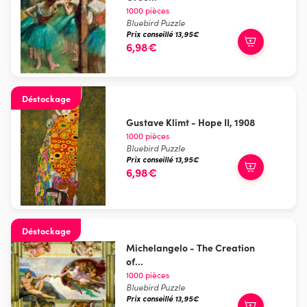
1000 pièces
Bluebird Puzzle
Prix conseillé 13,95€
6,98€
Déstockage
Gustave Klimt - Hope II, 1908
1000 pièces
Bluebird Puzzle
Prix conseillé 13,95€
6,98€
Déstockage
Michelangelo - The Creation
of...
1000 pièces
Bluebird Puzzle
Prix conseillé 13,95€