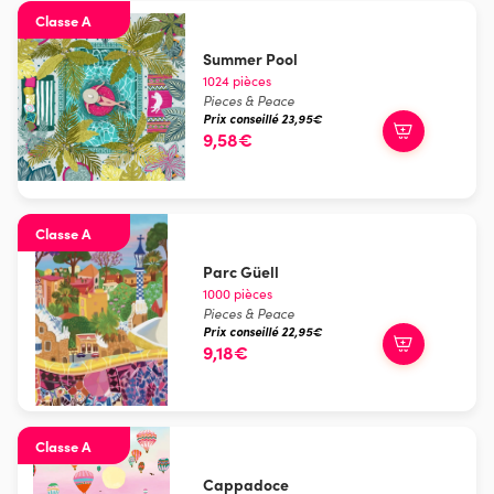
Classe A
Summer Pool
1024 pièces
Pieces & Peace
Prix conseillé 23,95€
9,58€
Classe A
Parc Güell
1000 pièces
Pieces & Peace
Prix conseillé 22,95€
9,18€
Classe A
Cappadoce