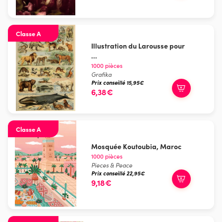
Classe A
Illustration du Larousse pour
...
1000 pièces
Grafika
Prix conseillé 15,95€
6,38€
Classe A
Mosquée Koutoubia, Maroc
1000 pièces
Pieces & Peace
Prix conseillé 22,95€
9,18€