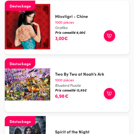
Déstockage
Misstigri - Chine
1000 pièces
Grafika
Prix conseillé 6,00€
3,00€
Déstockage
Two By Two at Noah's Ark
1000 pièces
Bluebird Puzzle
Prix conseillé 13,95€
6,98€
Déstockage
Spirit of the Night