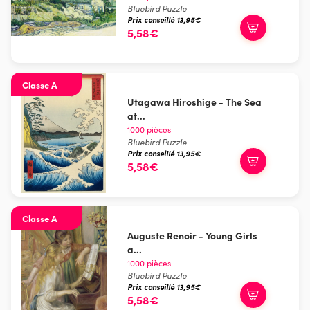
Bluebird Puzzle
Prix conseillé 13,95€
5,58€
Classe A
Utagawa Hiroshige - The Sea
at...
1000 pièces
Bluebird Puzzle
Prix conseillé 13,95€
5,58€
Classe A
Auguste Renoir - Young Girls
a...
1000 pièces
Bluebird Puzzle
Prix conseillé 13,95€
5,58€