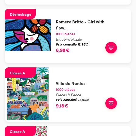
Déstockage
Romero Britto - Girl with
flow...
1000 pièces
Bluebird Puzzle
Prix conseillé 13,95€
6,98€
Classe A
Ville de Nantes
1000 pièces
Pieces & Peace
Prix conseillé 22,95€
9,18€
Classe A