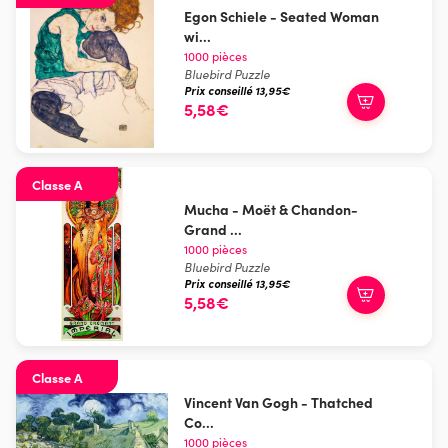
Egon Schiele - Seated Woman
wi...
1000 pièces
Bluebird Puzzle
Prix conseillé 13,95€
5,58€
Classe A
Mucha - Moët & Chandon-
Grand ...
1000 pièces
Bluebird Puzzle
Prix conseillé 13,95€
5,58€
Classe A
Vincent Van Gogh - Thatched
Co...
1000 pièces