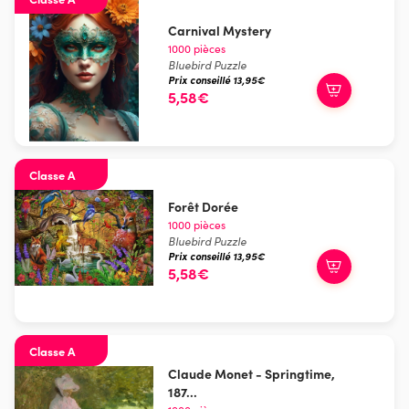
Carnival Mystery
1000 pièces
Bluebird Puzzle
Prix conseillé 13,95€
5,58€
Classe A
Forêt Dorée
1000 pièces
Bluebird Puzzle
Prix conseillé 13,95€
5,58€
Classe A
Claude Monet - Springtime,
187...