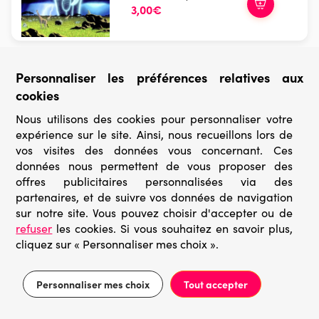
3,00€
Déstockage
Personnaliser les préférences relatives aux
Unicorn Dream
cookies
1000 pièces
Bluebird Puzzle
Nous utilisons des cookies pour personnaliser votre
Prix conseillé 13,95€
expérience sur le site. Ainsi, nous recueillons lors de
6,98€
vos visites des données vous concernant. Ces
données nous permettent de vous proposer des
offres publicitaires personnalisées via des
partenaires, et de suivre vos données de navigation
Déstockage
sur notre site. Vous pouvez choisir d'accepter ou de
Eiffel Tower at Sunset, Paris,...
refuser
les cookies. Si vous souhaitez en savoir plus,
1000 pièces
cliquez sur « Personnaliser mes choix ».
Bluebird Puzzle
Prix conseillé 13,95€
6,98€
Personnaliser mes choix
Tout accepter
Filtrer
Trier