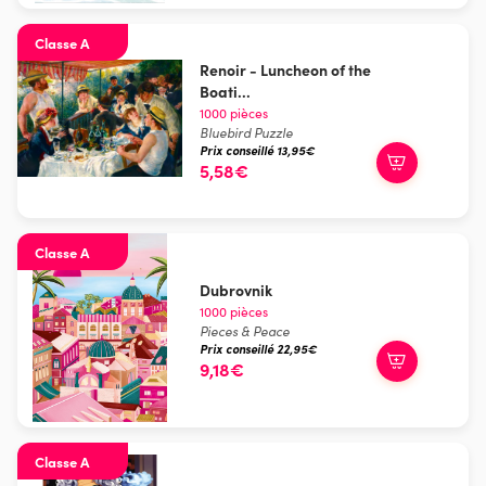
Classe A
Renoir - Luncheon of the
Boati...
1000 pièces
Bluebird Puzzle
Prix conseillé 13,95€
5,58€
Classe A
Dubrovnik
1000 pièces
Pieces & Peace
Prix conseillé 22,95€
9,18€
Classe A