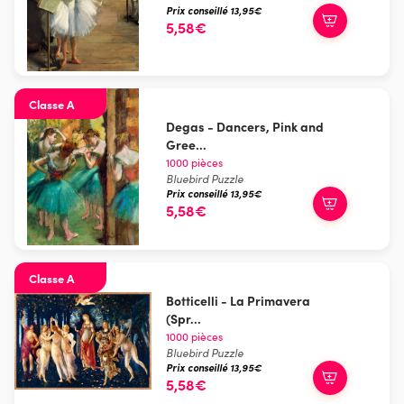
Prix conseillé 13,95€
5,58€
Classe A
Degas - Dancers, Pink and
Gree...
1000 pièces
Bluebird Puzzle
Prix conseillé 13,95€
5,58€
Classe A
Botticelli - La Primavera
(Spr...
1000 pièces
Bluebird Puzzle
Prix conseillé 13,95€
5,58€