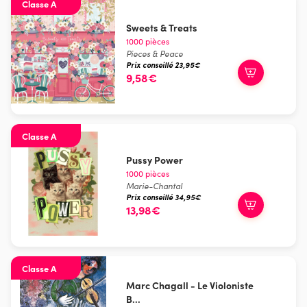
Classe A
Sweets & Treats
1000 pièces
Pieces & Peace
Prix conseillé 23,95€
9,58€
Classe A
Pussy Power
1000 pièces
Marie-Chantal
Prix conseillé 34,95€
13,98€
Classe A
Marc Chagall - Le Violoniste
B...