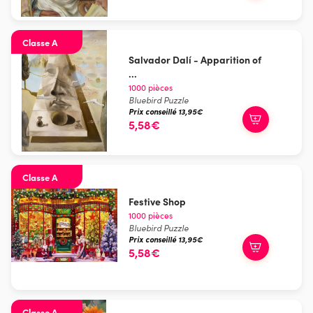
Classe A
Salvador Dalí - Apparition of
...
1000 pièces
Bluebird Puzzle
Prix conseillé 13,95€
5,58€
Classe A
Festive Shop
1000 pièces
Bluebird Puzzle
Prix conseillé 13,95€
5,58€
Classe A