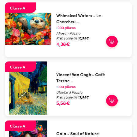
Classe A
Whimsical Waters - Le
Chercheu...
1000 pièces
Alipson Puzzle
Prix conseillé 10,95€
4,38€
Classe A
Vincent Van Gogh - Café
Terrac...
1000 pièces
Bluebird Puzzle
Prix conseillé 13,95€
5,58€
Classe A
Gaia - Soul of Nature