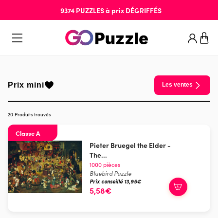
9374
PUZZLES
à prix
DÉGRIFFÉS
Prix mini
Les ventes
20 Produits trouvés
Classe A
Pieter Bruegel the Elder -
The...
1000 pièces
Bluebird Puzzle
Prix conseillé 13,95€
5,58€