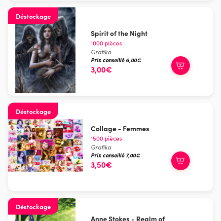
Déstockage
Spirit of the Night
1000 pièces
Grafika
Prix conseillé 6,00€
3,00€
Déstockage
Collage - Femmes
1500 pièces
Grafika
Prix conseillé 7,00€
3,50€
Déstockage
Anne Stokes - Realm of