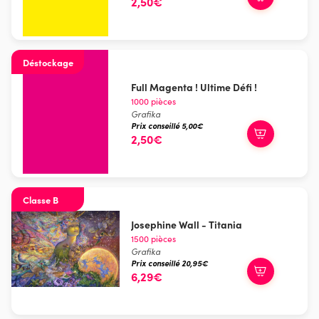
2,50€
Déstockage
Full Magenta ! Ultime Défi !
1000 pièces
Grafika
Prix conseillé 5,00€
2,50€
Classe B
Josephine Wall - Titania
1500 pièces
Grafika
Prix conseillé 20,95€
6,29€