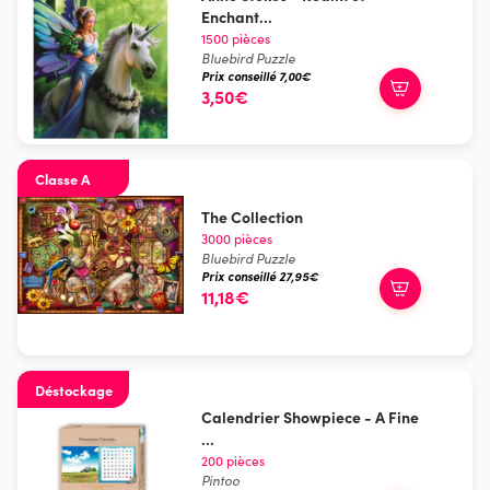
Enchant...
1500 pièces
Bluebird Puzzle
Prix conseillé 7,00€
3,50€
Classe A
The Collection
3000 pièces
Bluebird Puzzle
Prix conseillé 27,95€
11,18€
Déstockage
Calendrier Showpiece - A Fine
...
200 pièces
Pintoo