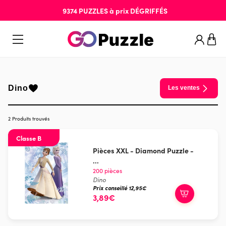
9374
PUZZLES
à prix
DÉGRIFFÉS
Dino
Les ventes
2 Produits trouvés
Classe B
Pièces XXL - Diamond Puzzle -
...
200 pièces
Dino
Prix conseillé 12,95€
3,89€