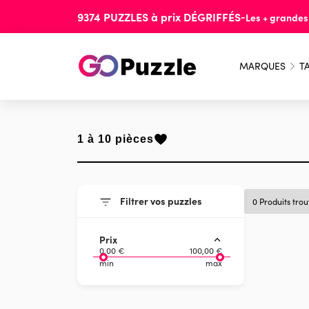
9374
PUZZLES
à prix
DÉGRIFFÉS
-
Les + grande
MARQUES
TA
1 à 10 pièces
Filtrer vos puzzles
0 Produits tro
Prix
0,00 €
100,00 €
min
max