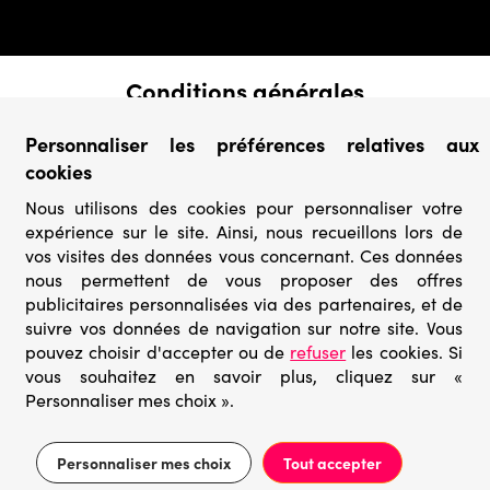
Conditions générales
› Conditions de vente
Personnaliser les préférences relatives aux
› Conditions d’utilisation
cookies
› Confidentialité & Protection des Données
› Informations légales
Nous utilisons des cookies pour personnaliser votre
expérience sur le site. Ainsi, nous recueillons lors de
Catégories
vos visites des données vous concernant. Ces données
› Marques
nous permettent de vous proposer des offres
› Derniers arrivages
publicitaires personnalisées via des partenaires, et de
› Puzzles mystères
suivre vos données de navigation sur notre site. Vous
› Prix minis
pouvez choisir d'accepter ou de
refuser
les cookies. Si
vous souhaitez en savoir plus, cliquez sur «
Personnaliser mes choix ».
© Go-puzzle.fr 2026 – Tous droits réservés
Prix conseillé 13,95€
Ajouter au panier
4,19€
Personnaliser mes choix
Tout accepter