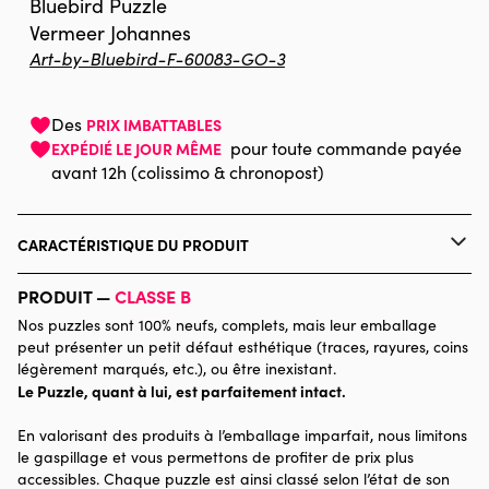
Bluebird Puzzle
Vermeer Johannes
Art-by-Bluebird-F-60083-GO-3
Des
PRIX IMBATTABLES
pour toute commande payée
EXPÉDIÉ LE JOUR MÊME
avant 12h (colissimo & chronopost)
CARACTÉRISTIQUE DU PRODUIT
Marque
Bluebird Puzzle
PRODUIT —
CLASSE B
Nos puzzles sont 100% neufs, complets, mais leur emballage
Catégorie
Puzzles - Art
peut présenter un petit défaut esthétique (traces, rayures, coins
légèrement marqués, etc.), ou être inexistant.
Le Puzzle, quant à lui, est parfaitement intact.
Age
Puzzle pour Adultes (500 à
48.000 pièces)
En valorisant des produits à l’emballage imparfait, nous limitons
le gaspillage et vous permettons de profiter de prix plus
Provenance
accessibles. Chaque puzzle est ainsi classé selon l’état de son