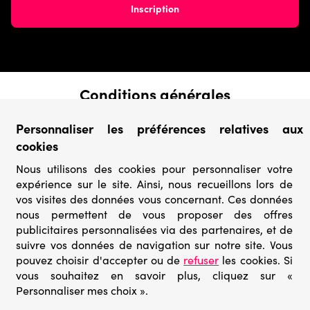
Conditions générales
› Conditions de vente
Personnaliser les préférences relatives aux
› Conditions d’utilisation
cookies
› Confidentialité & Protection des Données
› Informations légales
Nous utilisons des cookies pour personnaliser votre
expérience sur le site. Ainsi, nous recueillons lors de
Catégories
vos visites des données vous concernant. Ces données
› Marques
nous permettent de vous proposer des offres
› Derniers arrivages
publicitaires personnalisées via des partenaires, et de
› Puzzles mystères
suivre vos données de navigation sur notre site. Vous
› Prix minis
pouvez choisir d'accepter ou de
refuser
les cookies. Si
vous souhaitez en savoir plus, cliquez sur «
Personnaliser mes choix ».
© Go-puzzle.fr 2026 – Tous droits réservés