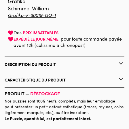
Grafika
Schimmel William
Grafika-F-30019-GO-1
Des
PRIX IMBATTABLES
pour toute commande payée
EXPÉDIÉ LE JOUR MÊME
avant 12h (colissimo & chronopost)
DESCRIPTION DU PRODUIT
Schim Schimmel. www.schimschimmel.com
CARACTÉRISTIQUE DU PRODUIT
Marque
Grafika
PRODUIT —
DÉSTOCKAGE
Nos puzzles sont 100% neufs, complets, mais leur emballage
Catégorie
Puzzles - Animaux sauvages
peut présenter un petit défaut esthétique (traces, rayures, coins
légèrement marqués, etc.), ou être inexistant.
Le Puzzle, quant à lui, est parfaitement intact.
Age
Puzzle pour Adultes (500 à
48.000 pièces)