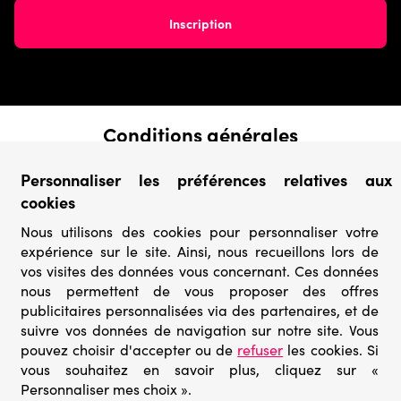
Conditions générales
› Conditions de vente
Personnaliser les préférences relatives aux
› Conditions d’utilisation
cookies
› Confidentialité & Protection des Données
› Informations légales
Nous utilisons des cookies pour personnaliser votre
expérience sur le site. Ainsi, nous recueillons lors de
Catégories
vos visites des données vous concernant. Ces données
› Marques
nous permettent de vous proposer des offres
› Derniers arrivages
publicitaires personnalisées via des partenaires, et de
› Puzzles mystères
suivre vos données de navigation sur notre site. Vous
› Prix minis
pouvez choisir d'accepter ou de
refuser
les cookies. Si
vous souhaitez en savoir plus, cliquez sur «
Personnaliser mes choix ».
© Go-puzzle.fr 2026 – Tous droits réservés