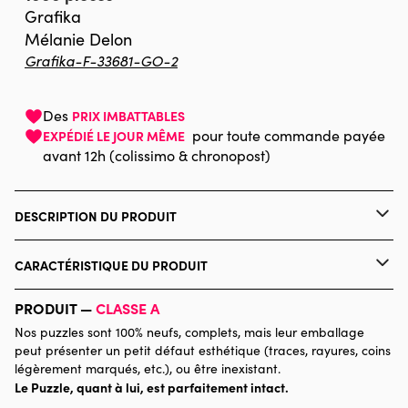
Grafika
Mélanie Delon
Grafika-F-33681-GO-2
Des
PRIX IMBATTABLES
pour toute commande payée
EXPÉDIÉ LE JOUR MÊME
avant 12h (colissimo & chronopost)
DESCRIPTION DU PRODUIT
Mélanie Delon
CARACTÉRISTIQUE DU PRODUIT
Marque
Grafika
PRODUIT —
CLASSE A
Nos puzzles sont 100% neufs, complets, mais leur emballage
Catégorie
Puzzles - Animaux marins
peut présenter un petit défaut esthétique (traces, rayures, coins
légèrement marqués, etc.), ou être inexistant.
Le Puzzle, quant à lui, est parfaitement intact.
Age
Puzzle pour Adultes (500 à
48.000 pièces)