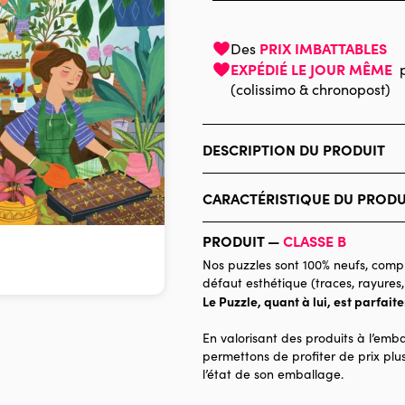
PRIX IMBATTABLES
Des
EXPÉDIÉ LE JOUR MÊME
(colissimo & chronopost)
DESCRIPTION DU PRODUIT
Cynthia Frenette Licensed by SCCS,
CARACTÉRISTIQUE DU PRODU
Marque
PRODUIT —
CLASSE B
Catégorie
Nos puzzles sont 100% neufs, compl
défaut esthétique (traces, rayures,
Age
Le Puzzle, quant à lui, est parfait
Provenance
En valorisant des produits à l’emba
Nombre de pièces
permettons de profiter de prix plus
l’état de son emballage.
Dimensions