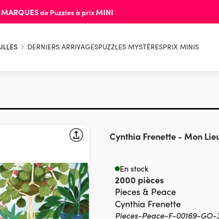
MARQUES
MINI
s
de Puzzles à prix
ILLES
DERNIERS ARRIVAGES
PUZZLES MYSTÈRES
PRIX MINIS
Cynthia Frenette
-
Mon Lieu
En stock
2000 pièces
Pieces & Peace
Cynthia Frenette
Pieces-Peace-F-00169-GO-