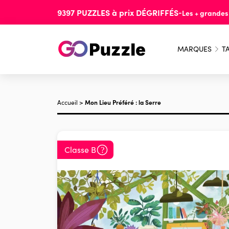
9397
PUZZLES
à prix
DÉGRIFFÉS
-
Les + grande
MARQUES
TA
Accueil
>
Mon Lieu Préféré : la Serre
Classe B