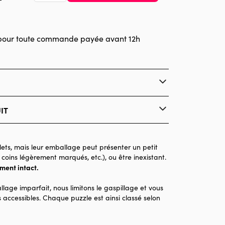
pour toute commande payée avant 12h
 Inc.
IT
Pieces & Peace
Puzzles - Forêts, Fleurs et Jardins
ets, mais leur emballage peut présenter un petit
 coins légèrement marqués, etc.), ou être inexistant.
Puzzle pour Adultes (500 à 48.000 pièces)
ement intact.
Made in France
llage imparfait, nous limitons le gaspillage et vous
2000 pièces
 accessibles. Chaque puzzle est ainsi classé selon
98 x 69 x 0