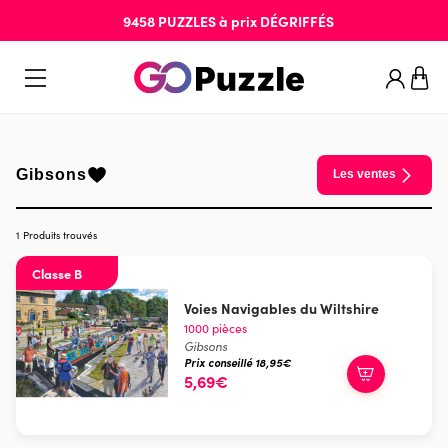
9458
PUZZLES
à prix
DÉGRIFFÉS
Gibsons
Les ventes
1 Produits trouvés
Classe B
Voies Navigables du Wiltshire
1000 pièces
Gibsons
Prix conseillé 18,95€
5,69€