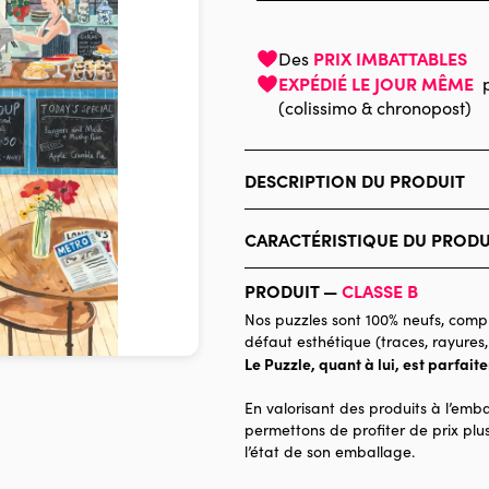
PRIX IMBATTABLES
Des
EXPÉDIÉ LE JOUR MÊME
(colissimo & chronopost)
DESCRIPTION DU PRODUIT
Miranda Sofroniou
Quelles sont les particularités des
CARACTÉRISTIQUE DU PRODU
Les puzzles sont tous conçus et fab
Marque
sur du papier et du carton bleu épa
PRODUIT —
CLASSE B
environnemental mais également 
Catégorie
qualité. Allié de choix contre le st
Nos puzzles sont 100% neufs, compl
pleinement d'un moment de détente,
défaut esthétique (traces, rayures,
Age
vous laisseront pas indifférents !
Le Puzzle, quant à lui, est parfait
Provenance
Pieces & Peace s'engage égalemen
puzzle vendue, 1 € est reversé à un
En valorisant des produits à l’emba
Nombre de pièces
être dans le monde.
permettons de profiter de prix plus
l’état de son emballage.
Dimensions