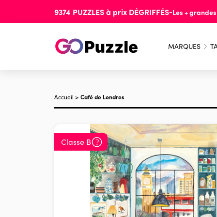
9374
PUZZLES
à prix
DÉGRIFFÉS
-
Les + grande
MARQUES
TA
Accueil
>
Café de Londres
Classe B