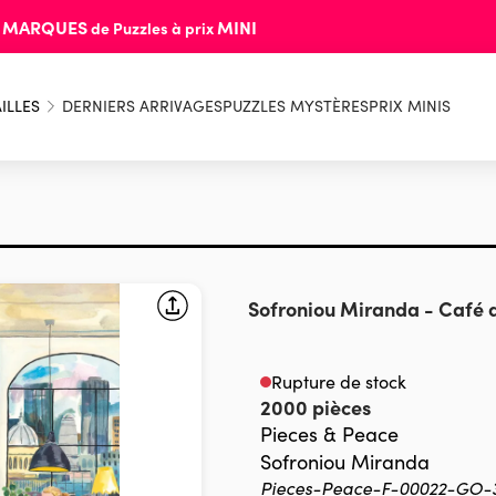
MARQUES
MINI
s
de Puzzles à prix
ILLES
DERNIERS ARRIVAGES
PUZZLES MYSTÈRES
PRIX MINIS
Sofroniou Miranda
-
Café 
Rupture de stock
2000 pièces
Pieces & Peace
Sofroniou Miranda
Pieces-Peace-F-00022-GO-