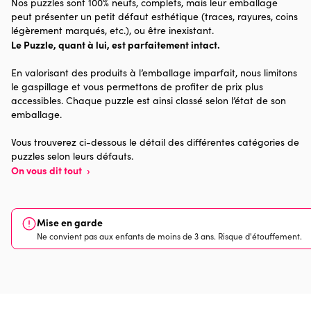
Nos puzzles sont 100% neufs, complets, mais leur emballage
Catégorie
Puzzles - Art
peut présenter un petit défaut esthétique (traces, rayures, coins
légèrement marqués, etc.), ou être inexistant.
Le Puzzle, quant à lui, est parfaitement intact.
Age
Puzzle pour Adultes (500 à
48.000 pièces)
En valorisant des produits à l’emballage imparfait, nous limitons
le gaspillage et vous permettons de profiter de prix plus
Provenance
Made in France
accessibles. Chaque puzzle est ainsi classé selon l’état de son
emballage.
Nombre de pièces
1000 pièces
Vous trouverez ci-dessous le détail des différentes catégories de
puzzles selon leurs défauts.
Dimensions
69 x 48 x 0
On vous dit tout
›
Mise en garde
Ne convient pas aux enfants de moins de 3 ans. Risque d'étouffement.