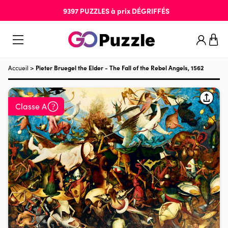
9397
PUZZLES
à prix
DÉGRIFFÉS
Accueil
>
Pieter Bruegel the Elder - The Fall of the Rebel Angels, 1562
Classe A