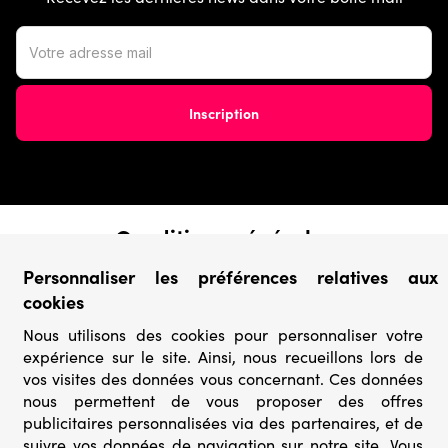
Conditions générales
› Conditions de vente
Personnaliser les préférences relatives aux
› Conditions d’utilisation
cookies
› Confidentialité & Protection des Données
› Informations légales
Nous utilisons des cookies pour personnaliser votre
expérience sur le site. Ainsi, nous recueillons lors de
Catégories
vos visites des données vous concernant. Ces données
nous permettent de vous proposer des offres
› Marques
publicitaires personnalisées via des partenaires, et de
› Derniers arrivages
suivre vos données de navigation sur notre site. Vous