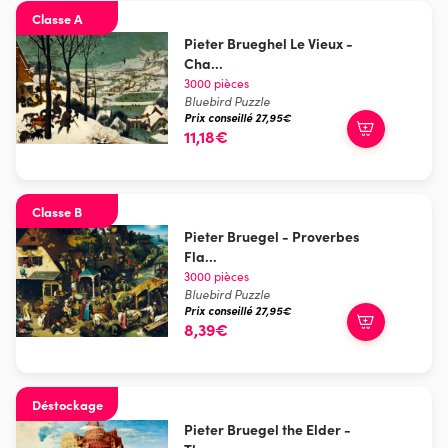
Classe A
Pieter Brueghel Le Vieux -
Cha...
3000 pièces
Bluebird Puzzle
Prix conseillé 27,95€
11,18€
Classe B
Pieter Bruegel - Proverbes
Fla...
3000 pièces
Bluebird Puzzle
Prix conseillé 27,95€
8,39€
Déstockage
Pieter Bruegel the Elder -