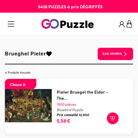
9438
PUZZLES
à prix
DÉGRIFFÉS
Brueghel Pieter
Les ventes
4 Produits trouvés
Classe A
Pieter Bruegel the Elder -
The...
1000 pièces
Bluebird Puzzle
Prix conseillé 13,95€
5,58€