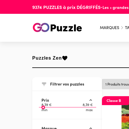
9374
PUZZLES
à prix
DÉGRIFFÉS
-
Les + grande
MARQUES
TA
Puzzles Zen
Filtrer vos puzzles
1 Produits trou
Prix
Classe B
8,39 €
8,39 €
min
max
Marque