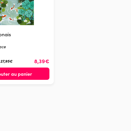
onais
ace
8,39€
é 27,95€
outer au panier