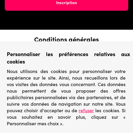
Conditions générales
› Conditions de vente
Personnaliser les préférences relatives aux
› Conditions d’utilisation
cookies
› Confidentialité & Protection des Données
› Informations légales
Nous utilisons des cookies pour personnaliser votre
expérience sur le site. Ainsi, nous recueillons lors de
Catégories
vos visites des données vous concernant. Ces données
› Marques
nous permettent de vous proposer des offres
› Derniers arrivages
publicitaires personnalisées via des partenaires, et de
› Puzzles mystères
suivre vos données de navigation sur notre site. Vous
› Prix minis
pouvez choisir d'accepter ou de
refuser
les cookies. Si
vous souhaitez en savoir plus, cliquez sur «
Personnaliser mes choix ».
© Go-puzzle.fr 2026 – Tous droits réservés