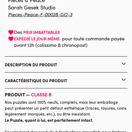
Pieces & Peace
Sarah Gesek Studio
Pieces-Peace-F-00028-GO-3
Des
PRIX IMBATTABLES
pour toute commande payée
EXPÉDIÉ LE JOUR MÊME
avant 12h (colissimo & chronopost)
DESCRIPTION DU PRODUIT
Sarah Gesek Studio
Quelles sont les particularités des puzzles Pieces & Peace ?
CARACTÉRISTIQUE DU PRODUIT
Les puzzles sont tous conçus et fabriqués en France. Ils sont
imprimés et contrecollés sur du papier et du carton bleu épais
Marque
Pieces & Peace
PRODUIT —
CLASSE B
certifié FSC, dans le but de limiter l'impact environnemental
mais également vous procurer une expérience d'assemblage de
Nos puzzles sont 100% neufs, complets, mais leur emballage
Catégorie
Puzzles - Art
qualité. Allié de choix contre le stress, montez un puzzle Pieces &
peut présenter un petit défaut esthétique (traces, rayures, coins
Peace, et profitez pleinement d'un moment de détente, à
légèrement marqués, etc.), ou être inexistant.
assembler des illustrations originales, qui ne vous laisseront pas
Le Puzzle, quant à lui, est parfaitement intact.
Age
Puzzle pour Adultes (500 à
indifférents !
48.000 pièces)
Pieces & Peace s'engage également pour les plus démunis :
En valorisant des produits à l’emballage imparfait, nous limitons