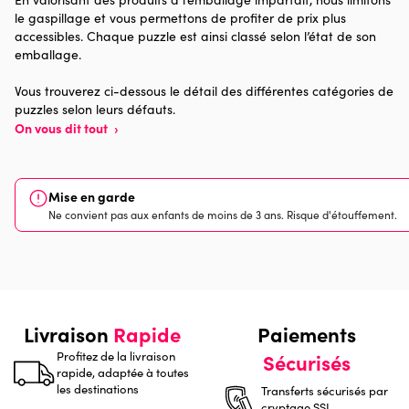
pour chaque boite de puzzle vendue, 1 € est reversé à une
le gaspillage et vous permettons de profiter de prix plus
Provenance
Made in France
association qui oeuvre pour la paix et le bien-être dans le
accessibles. Chaque puzzle est ainsi classé selon l’état de son
monde.
emballage.
Nombre de pièces
1500 pièces
Vous trouverez ci-dessous le détail des différentes catégories de
puzzles selon leurs défauts.
Dimensions
85 x 61 x 0
On vous dit tout
›
Mise en garde
Ne convient pas aux enfants de moins de 3 ans. Risque d'étouffement.
Livraison
Rapide
Paiements
Profitez de la livraison
Sécurisés
rapide, adaptée à toutes
les destinations
Transferts sécurisés par
cryptage SSL