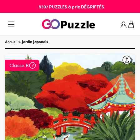
9397
PUZZLES
à prix
DÉGRIFFÉS
Accueil
>
Jardin Japonais
Classe B