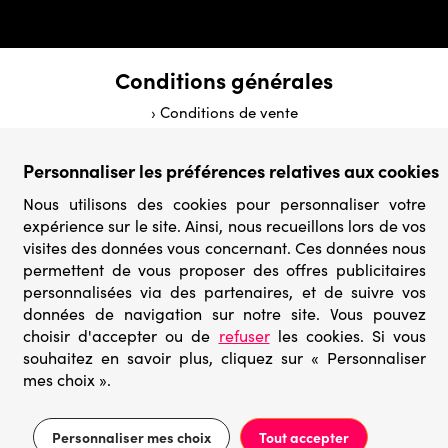
Conditions générales
› Conditions de vente
› Conditions d’utilisation
› Confidentialité & Protection des Données
Personnaliser les préférences relatives aux cookies
› Informations légales
Nous utilisons des cookies pour personnaliser votre
Catégories
expérience sur le site. Ainsi, nous recueillons lors de vos
visites des données vous concernant. Ces données nous
› Marques
permettent de vous proposer des offres publicitaires
› Derniers arrivages
personnalisées via des partenaires, et de suivre vos
› Puzzles mystères
données de navigation sur notre site. Vous pouvez
› Prix minis
choisir d'accepter ou de
refuser
les cookies. Si vous
souhaitez en savoir plus, cliquez sur « Personnaliser
© Go-puzzle.fr 2026 – Tous droits réservés
mes choix ».
Prix conseillé 14,95€
Ajouter au panier
5,98€
Personnaliser mes choix
Tout accepter