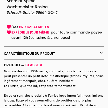
Schmidt Spiele
Wachtmeister Rosina
Schmidt-Spiele-58661-GO-2
Des
PRIX IMBATTABLES
pour toute commande payée
EXPÉDIÉ LE JOUR MÊME
avant 12h (colissimo & chronopost)
CARACTÉRISTIQUE DU PRODUIT
Marque
Schmidt Spiele
PRODUIT —
CLASSE A
Nos puzzles sont 100% neufs, complets, mais leur emballage
Catégorie
Puzzles - Chats
peut présenter un petit défaut esthétique (traces, rayures, coins
légèrement marqués, etc.), ou être inexistant.
Le Puzzle, quant à lui, est parfaitement intact.
Age
Puzzle pour Adultes (500 à
48.000 pièces)
En valorisant des produits à l’emballage imparfait, nous limitons
le gaspillage et vous permettons de profiter de prix plus
Provenance
accessibles. Chaque puzzle est ainsi classé selon l’état de son