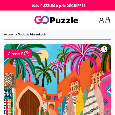
9397
PUZZLES
à prix
DÉGRIFFÉS
Accueil
>
Souk de Marrakech
Classe B