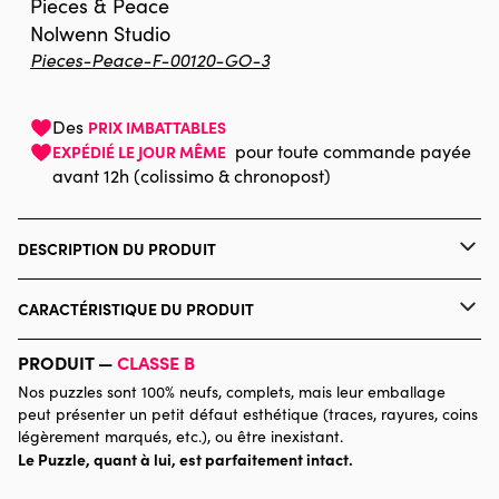
Pieces & Peace
Nolwenn Studio
Pieces-Peace-F-00120-GO-3
Des
PRIX IMBATTABLES
pour toute commande payée
EXPÉDIÉ LE JOUR MÊME
avant 12h (colissimo & chronopost)
DESCRIPTION DU PRODUIT
Nolwenn Studio
CARACTÉRISTIQUE DU PRODUIT
Marque
Pieces & Peace
PRODUIT —
CLASSE B
Nos puzzles sont 100% neufs, complets, mais leur emballage
Catégorie
Puzzles - Déco et Objets
peut présenter un petit défaut esthétique (traces, rayures, coins
légèrement marqués, etc.), ou être inexistant.
Le Puzzle, quant à lui, est parfaitement intact.
Age
Puzzle pour Adultes (500 à
48.000 pièces)