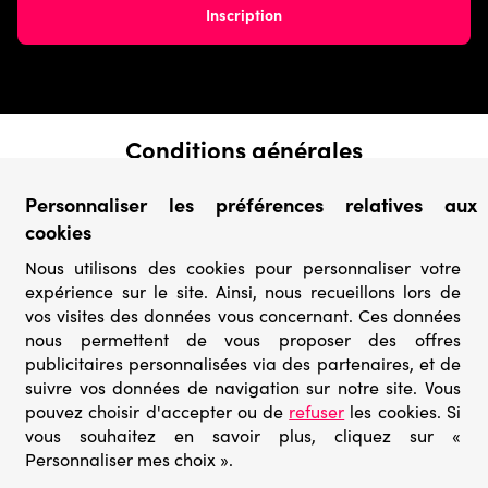
Conditions générales
› Conditions de vente
Personnaliser les préférences relatives aux
› Conditions d’utilisation
cookies
› Confidentialité & Protection des Données
› Informations légales
Nous utilisons des cookies pour personnaliser votre
expérience sur le site. Ainsi, nous recueillons lors de
Catégories
vos visites des données vous concernant. Ces données
› Marques
nous permettent de vous proposer des offres
› Derniers arrivages
publicitaires personnalisées via des partenaires, et de
› Puzzles mystères
suivre vos données de navigation sur notre site. Vous
› Prix minis
pouvez choisir d'accepter ou de
refuser
les cookies. Si
vous souhaitez en savoir plus, cliquez sur «
Personnaliser mes choix ».
© Go-puzzle.fr 2026 – Tous droits réservés