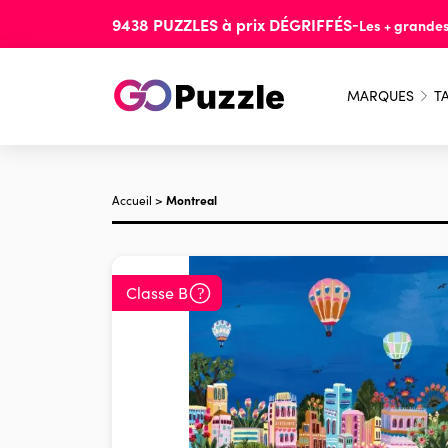
9438
PUZZLES
à prix
DÉGRIFFÉS
-
Les + grande
MARQUES
TA
Accueil
>
Montreal
Classe B