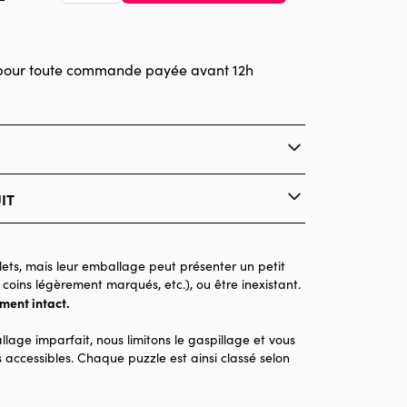
pour toute commande payée avant 12h
IT
Pieces & Peace
Puzzles - Villes et Villages
ets, mais leur emballage peut présenter un petit
 coins légèrement marqués, etc.), ou être inexistant.
Puzzle pour Adultes (500 à 48.000 pièces)
ement intact.
Made in France
llage imparfait, nous limitons le gaspillage et vous
2000 pièces
 accessibles. Chaque puzzle est ainsi classé selon
98 x 69 x 0