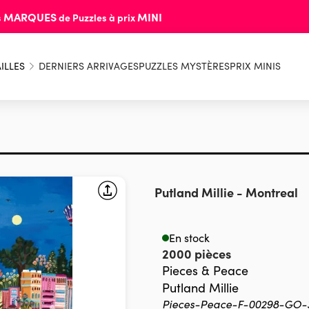
MARQUES
MINI
s
de Puzzles à prix
ILLES
DERNIERS ARRIVAGES
PUZZLES MYSTÈRES
PRIX MINIS
Putland Millie
-
Montreal
En stock
2000 pièces
Pieces & Peace
Putland Millie
Pieces-Peace-F-00298-GO-