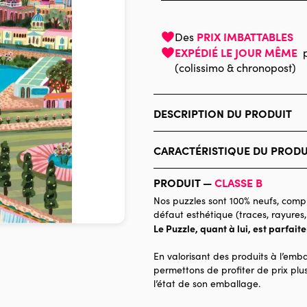
PRIX IMBATTABLES
Des
EXPÉDIÉ LE JOUR MÊME
(colissimo & chronopost)
DESCRIPTION DU PRODUIT
Millie Putland
CARACTÉRISTIQUE DU PRODU
Marque
PRODUIT —
CLASSE B
Catégorie
Nos puzzles sont 100% neufs, compl
défaut esthétique (traces, rayures,
Age
Le Puzzle, quant à lui, est parfait
Provenance
En valorisant des produits à l’emba
Nombre de pièces
permettons de profiter de prix plus
l’état de son emballage.
Dimensions