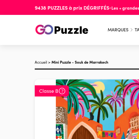
9438
PUZZLES
à prix
DÉGRIFFÉS
-
Les + grande
MARQUES
TA
Accueil
>
Mini Puzzle - Souk de Marrakech
Classe B