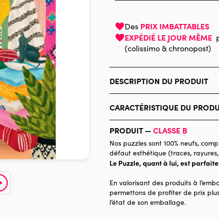
PRIX IMBATTABLES
Des
EXPÉDIÉ LE JOUR MÊME
(colissimo & chronopost)
DESCRIPTION DU PRODUIT
Nolwenn Studio
CARACTÉRISTIQUE DU PRODU
Marque
PRODUIT —
CLASSE B
Catégorie
Nos puzzles sont 100% neufs, compl
défaut esthétique (traces, rayures,
Age
Le Puzzle, quant à lui, est parfait
Provenance
En valorisant des produits à l’emba
Nombre de pièces
permettons de profiter de prix plus
l’état de son emballage.
Dimensions