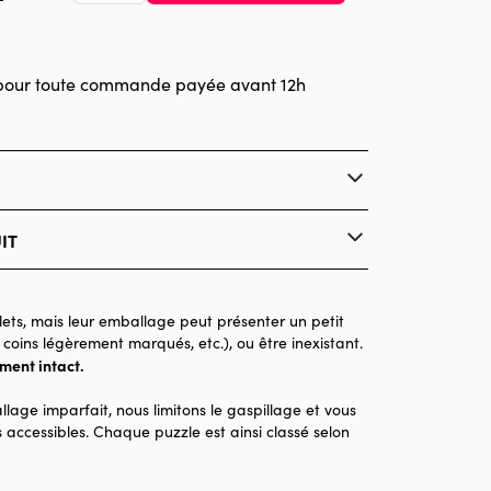
pour toute commande payée avant 12h
IT
Pieces & Peace
Puzzles - Déco et Objets
ets, mais leur emballage peut présenter un petit
 coins légèrement marqués, etc.), ou être inexistant.
à partir de 6 ans (50 à 100 pièces)
ement intact.
Made in France
llage imparfait, nous limitons le gaspillage et vous
96 pièces
 accessibles. Chaque puzzle est ainsi classé selon
20 x 15 x 0