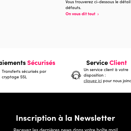
Vous trouverez ci-dessous le détail
défauts.
On vous dit tout
›
aiements
Sécurisés
Service
Client
Un service client à votre
Transferts sécurisés par
disposition :
cryptage SSL
cliquez ici
pour nous join
Inscription à la Newsletter
Recevez les dernières news dans votre boîte mail