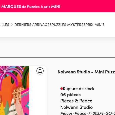
MARQUES
MINI
s
de Puzzles à prix
ILLES
DERNIERS ARRIVAGES
PUZZLES MYSTÈRES
PRIX MINIS
Nolwenn Studio
-
Mini Puzz
Rupture de stock
96 pièces
Pieces & Peace
Nolwenn Studio
Pieces-Peace-F-00274-GO-