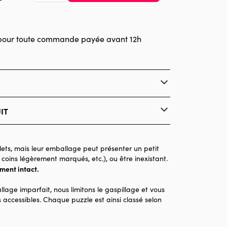
pour toute commande payée avant 12h
IT
Pieces & Peace
Puzzles - Mers et Océans
ets, mais leur emballage peut présenter un petit
 coins légèrement marqués, etc.), ou être inexistant.
à partir de 6 ans (50 à 100 pièces)
ement intact.
Made in France
llage imparfait, nous limitons le gaspillage et vous
96 pièces
 accessibles. Chaque puzzle est ainsi classé selon
20 x 15 x 0