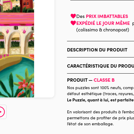
PRIX IMBATTABLES
Des
EXPÉDIÉ LE JOUR MÊME
(colissimo & chronopost)
DESCRIPTION DU PRODUIT
Millie Putland
CARACTÉRISTIQUE DU PRODU
Marque
PRODUIT —
CLASSE B
Catégorie
Nos puzzles sont 100% neufs, compl
défaut esthétique (traces, rayures,
Age
Le Puzzle, quant à lui, est parfait
Provenance
En valorisant des produits à l’emba
Nombre de pièces
permettons de profiter de prix plus
l’état de son emballage.
Dimensions