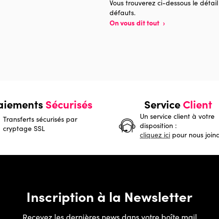
Vous trouverez ci-dessous le détail
défauts.
On vous dit tout
›
aiements
Sécurisés
Service
Client
Un service client à votre
Transferts sécurisés par
disposition :
cryptage SSL
cliquez ici
pour nous join
Inscription à la Newsletter
Recevez les dernières news dans votre boîte mail