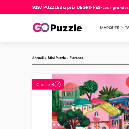
9397
PUZZLES
à prix
DÉGRIFFÉS
-
Les + grande
MARQUES
TA
Accueil
>
Mini Puzzle - Florence
Classe B