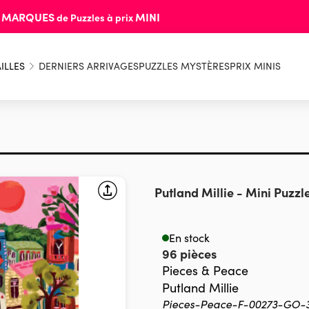
MARQUES
MINI
s
de Puzzles à prix
ILLES
DERNIERS ARRIVAGES
PUZZLES MYSTÈRES
PRIX MINIS
Putland Millie
-
Mini Puzzle
En stock
96 pièces
Pieces & Peace
Putland Millie
Pieces-Peace-F-00273-GO-