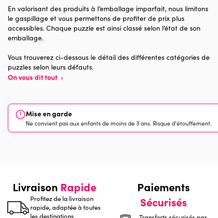
En valorisant des produits à l’emballage imparfait, nous limitons
48.000 pièces)
le gaspillage et vous permettons de profiter de prix plus
accessibles. Chaque puzzle est ainsi classé selon l’état de son
Provenance
Made in France
emballage.
Nombre de pièces
1000 pièces
Vous trouverez ci-dessous le détail des différentes catégories de
puzzles selon leurs défauts.
On vous dit tout
›
Dimensions
69 x 48 x 0
Mise en garde
Ne convient pas aux enfants de moins de 3 ans. Risque d'étouffement.
Livraison
Rapide
Paiements
Profitez de la livraison
Sécurisés
rapide, adaptée à toutes
les destinations
Transferts sécurisés par