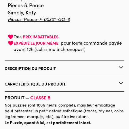
Pieces & Peace
Simply, Katy
Pieces-Peace-F-00301-GO-3
Des
PRIX IMBATTABLES
pour toute commande payée
EXPÉDIÉ LE JOUR MÊME
avant 12h (colissimo & chronopost)
DESCRIPTION DU PRODUIT
Simply, Katy
CARACTÉRISTIQUE DU PRODUIT
Marque
Pieces & Peace
PRODUIT —
CLASSE B
Nos puzzles sont 100% neufs, complets, mais leur emballage
Catégorie
Puzzles - Forêts, Fleurs et
peut présenter un petit défaut esthétique (traces, rayures, coins
Jardins
légèrement marqués, etc.), ou être inexistant.
Le Puzzle, quant à lui, est parfaitement intact.
Age
Puzzle pour Adultes (500 à