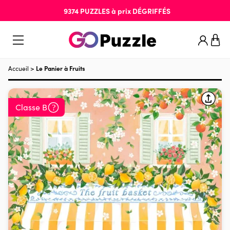
9374
PUZZLES
à prix
DÉGRIFFÉS
Accueil
>
Le Panier à Fruits
Classe B