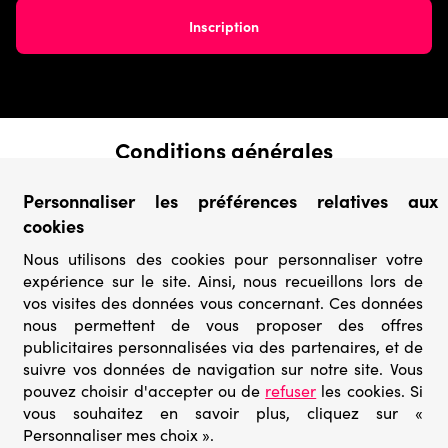
Conditions générales
› Conditions de vente
Personnaliser les préférences relatives aux
› Conditions d’utilisation
cookies
› Confidentialité & Protection des Données
› Informations légales
Nous utilisons des cookies pour personnaliser votre
expérience sur le site. Ainsi, nous recueillons lors de
Catégories
vos visites des données vous concernant. Ces données
› Marques
nous permettent de vous proposer des offres
› Derniers arrivages
publicitaires personnalisées via des partenaires, et de
› Puzzles mystères
suivre vos données de navigation sur notre site. Vous
› Prix minis
pouvez choisir d'accepter ou de
refuser
les cookies. Si
vous souhaitez en savoir plus, cliquez sur «
Personnaliser mes choix ».
© Go-puzzle.fr 2026 – Tous droits réservés