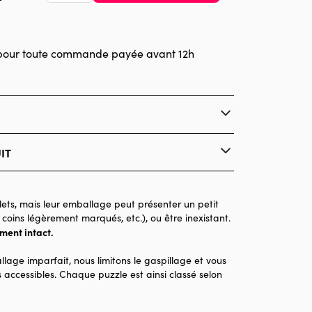
pour toute commande payée avant 12h
IT
Pieces & Peace
Puzzles - Forêts, Fleurs et Jardins
ets, mais leur emballage peut présenter un petit
 coins légèrement marqués, etc.), ou être inexistant.
Puzzle pour Adultes (500 à 48.000 pièces)
ement intact.
Made in France
llage imparfait, nous limitons le gaspillage et vous
1000 pièces
 accessibles. Chaque puzzle est ainsi classé selon
69 x 48 x 0