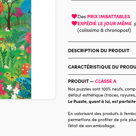
PRIX IMBATTABLES
Des
EXPÉDIÉ LE JOUR MÊME
(colissimo & chronopost)
DESCRIPTION DU PRODUIT
Heln.illustration
CARACTÉRISTIQUE DU PRODU
Marque
PRODUIT —
CLASSE A
Catégorie
Nos puzzles sont 100% neufs, compl
défaut esthétique (traces, rayures,
Age
Le Puzzle, quant à lui, est parfait
Provenance
En valorisant des produits à l’emba
Nombre de pièces
permettons de profiter de prix plus
l’état de son emballage.
Dimensions