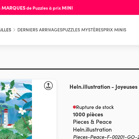
MARQUES
MINI
s
de Puzzles à prix
ILLES
DERNIERS ARRIVAGES
PUZZLES MYSTÈRES
PRIX MINIS
Heln.illustration
-
Joyeuses
Rupture de stock
1000 pièces
Pieces & Peace
Heln.illustration
Pieces-Peace-F-00201-GO-