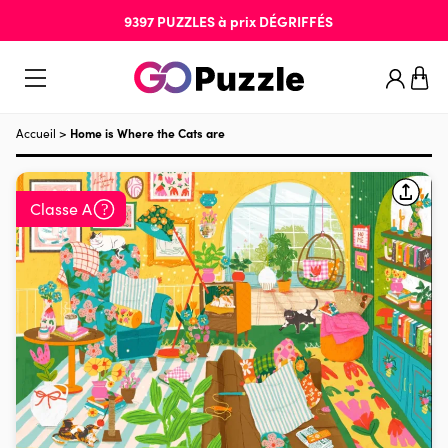
9397
PUZZLES
à prix
DÉGRIFFÉS
Accueil
>
Home is Where the Cats are
Classe A