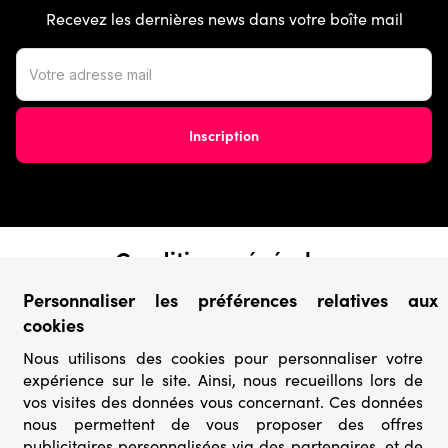
Recevez les dernières news dans votre boîte mail
Conditions générales
› Conditions de vente
Personnaliser les préférences relatives aux
› Conditions d’utilisation
cookies
› Confidentialité & Protection des Données
› Informations légales
Nous utilisons des cookies pour personnaliser votre
expérience sur le site. Ainsi, nous recueillons lors de
Catégories
vos visites des données vous concernant. Ces données
nous permettent de vous proposer des offres
› Marques
publicitaires personnalisées via des partenaires, et de