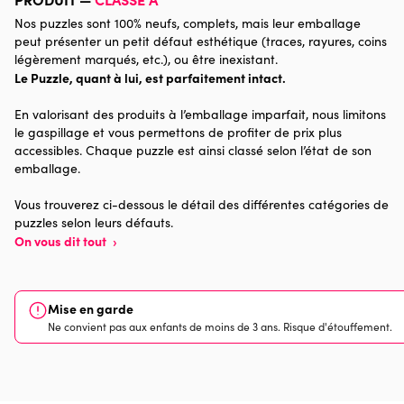
Nos puzzles sont 100% neufs, complets, mais leur emballage
Catégorie
Puzzles - Déco et Objets
peut présenter un petit défaut esthétique (traces, rayures, coins
légèrement marqués, etc.), ou être inexistant.
Le Puzzle, quant à lui, est parfaitement intact.
Age
Puzzle pour Adultes (500 à
48.000 pièces)
En valorisant des produits à l’emballage imparfait, nous limitons
le gaspillage et vous permettons de profiter de prix plus
Provenance
Made in France
accessibles. Chaque puzzle est ainsi classé selon l’état de son
emballage.
Nombre de pièces
1000 pièces
Vous trouverez ci-dessous le détail des différentes catégories de
puzzles selon leurs défauts.
Dimensions
69 x 48 x 0
On vous dit tout
›
Mise en garde
Ne convient pas aux enfants de moins de 3 ans. Risque d'étouffement.