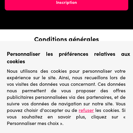
Conditions générales
› Conditions de vente
Personnaliser les préférences relatives aux
› Conditions d’utilisation
cookies
› Confidentialité & Protection des Données
› Informations légales
Nous utilisons des cookies pour personnaliser votre
expérience sur le site. Ainsi, nous recueillons lors de
Catégories
vos visites des données vous concernant. Ces données
› Marques
nous permettent de vous proposer des offres
› Derniers arrivages
publicitaires personnalisées via des partenaires, et de
› Puzzles mystères
suivre vos données de navigation sur notre site. Vous
› Prix minis
pouvez choisir d'accepter ou de
refuser
les cookies. Si
vous souhaitez en savoir plus, cliquez sur «
Personnaliser mes choix ».
© Go-puzzle.fr 2026 – Tous droits réservés