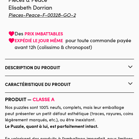
Elisabeth Dorrian
Pieces-Peace-F-00328-GO-2
Des
PRIX IMBATTABLES
pour toute commande payée
EXPÉDIÉ LE JOUR MÊME
avant 12h (colissimo & chronopost)
DESCRIPTION DU PRODUIT
Elisabeth Dorrian
CARACTÉRISTIQUE DU PRODUIT
Marque
Pieces & Peace
PRODUIT —
CLASSE A
Nos puzzles sont 100% neufs, complets, mais leur emballage
Catégorie
Puzzles - Bébés et Enfants
peut présenter un petit défaut esthétique (traces, rayures, coins
légèrement marqués, etc.), ou être inexistant.
Le Puzzle, quant à lui, est parfaitement intact.
Age
Puzzle pour Adultes (500 à
48.000 pièces)
En valorisant des produits à l’emballage imparfait, nous limitons