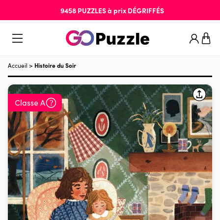
9458
PUZZLES
à prix
DÉGRIFFÉS
Accueil
>
Histoire du Soir
Classe A