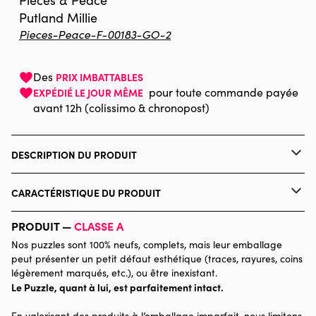
Pieces & Peace
Putland Millie
Pieces-Peace-F-00183-GO-2
Des
PRIX IMBATTABLES
pour toute commande payée
EXPÉDIÉ LE JOUR MÊME
avant 12h (colissimo & chronopost)
DESCRIPTION DU PRODUIT
Millie Putland
Quelles sont les particularités des puzzles Pieces & Peace ?
CARACTÉRISTIQUE DU PRODUIT
Les puzzles sont tous conçus et fabriqués en France. Ils sont
imprimés et contrecollés sur du papier et du carton bleu épais
Marque
Pieces & Peace
PRODUIT —
CLASSE A
certifié FSC, dans le but de limiter l'impact environnemental
mais également vous procurer une expérience d'assemblage de
Nos puzzles sont 100% neufs, complets, mais leur emballage
Catégorie
Puzzles - Villes et Villages
qualité. Allié de choix contre le stress, montez un puzzle Pieces &
peut présenter un petit défaut esthétique (traces, rayures, coins
Peace, et profitez pleinement d'un moment de détente, à
légèrement marqués, etc.), ou être inexistant.
assembler des illustrations originales, qui ne vous laisseront pas
Le Puzzle, quant à lui, est parfaitement intact.
Age
Puzzle pour Adultes (500 à
indifférents !
48.000 pièces)
Pieces & Peace s'engage également pour les plus démunis :
En valorisant des produits à l’emballage imparfait, nous limitons