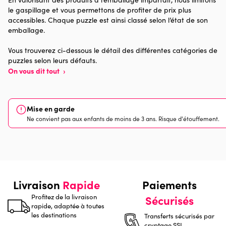
pour chaque boite de puzzle vendue, 1 € est reversé à une
le gaspillage et vous permettons de profiter de prix plus
Provenance
Made in France
association qui oeuvre pour la paix et le bien-être dans le
accessibles. Chaque puzzle est ainsi classé selon l’état de son
monde.
emballage.
Nombre de pièces
1000 pièces
Vous trouverez ci-dessous le détail des différentes catégories de
puzzles selon leurs défauts.
Dimensions
69 x 48 x 0
On vous dit tout
›
Mise en garde
Ne convient pas aux enfants de moins de 3 ans. Risque d'étouffement.
Livraison
Rapide
Paiements
Profitez de la livraison
Sécurisés
rapide, adaptée à toutes
les destinations
Transferts sécurisés par
cryptage SSL