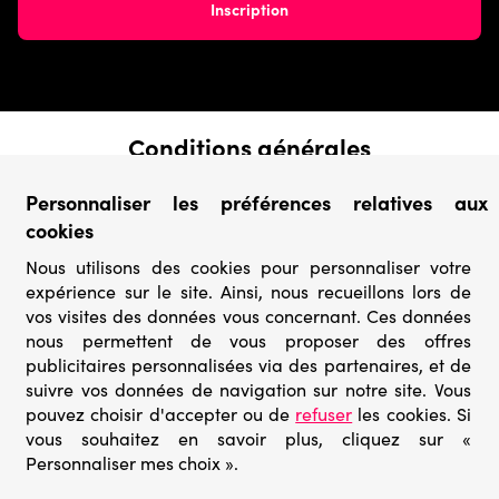
Conditions générales
› Conditions de vente
Personnaliser les préférences relatives aux
› Conditions d’utilisation
cookies
› Confidentialité & Protection des Données
› Informations légales
Nous utilisons des cookies pour personnaliser votre
expérience sur le site. Ainsi, nous recueillons lors de
Catégories
vos visites des données vous concernant. Ces données
› Marques
nous permettent de vous proposer des offres
› Derniers arrivages
publicitaires personnalisées via des partenaires, et de
› Puzzles mystères
suivre vos données de navigation sur notre site. Vous
› Prix minis
pouvez choisir d'accepter ou de
refuser
les cookies. Si
vous souhaitez en savoir plus, cliquez sur «
Personnaliser mes choix ».
© Go-puzzle.fr 2026 – Tous droits réservés