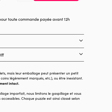
pour toute commande payée avant 12h
IT
Pieces & Peace
Puzzles - Magasins et Centre Ville
ets, mais leur emballage peut présenter un petit
 coins légèrement marqués, etc.), ou être inexistant.
Puzzle pour Adultes (500 à 48.000 pièces)
ement intact.
Made in France
llage imparfait, nous limitons le gaspillage et vous
1000 pièces
 accessibles. Chaque puzzle est ainsi classé selon
64 x 64 x 0