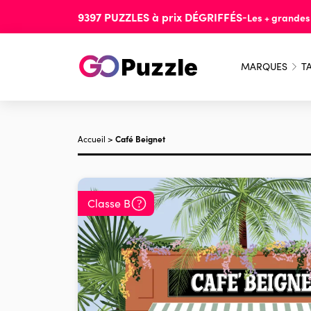
9397
PUZZLES
à prix
DÉGRIFFÉS
-
Les + grande
MARQUES
TA
Accueil
>
Café Beignet
Classe B