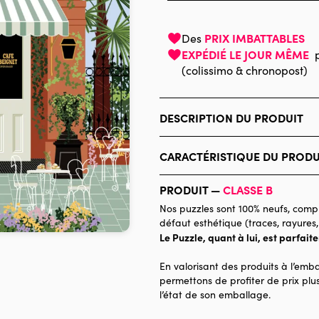
PRIX IMBATTABLES
Des
EXPÉDIÉ LE JOUR MÊME
(colissimo & chronopost)
DESCRIPTION DU PRODUIT
Vero Illustrates
CARACTÉRISTIQUE DU PRODU
Marque
PRODUIT —
CLASSE B
Catégorie
Nos puzzles sont 100% neufs, compl
défaut esthétique (traces, rayures,
Age
Le Puzzle, quant à lui, est parfait
Provenance
En valorisant des produits à l’emba
Nombre de pièces
permettons de profiter de prix plus
l’état de son emballage.
Dimensions