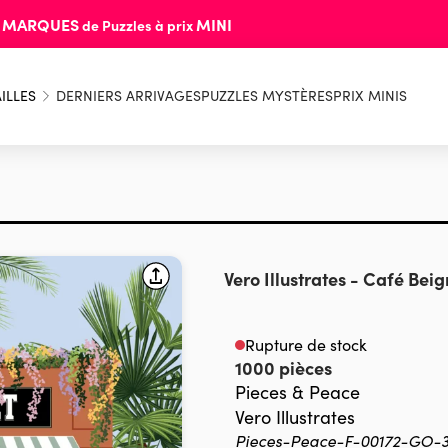
MARQUES
MINI
s
de Puzzles à prix
ILLES
DERNIERS ARRIVAGES
PUZZLES MYSTÈRES
PRIX MINIS
Vero Illustrates
-
Café Beig
Rupture de stock
1000 pièces
Pieces & Peace
Vero Illustrates
Pieces-Peace-F-00172-GO-