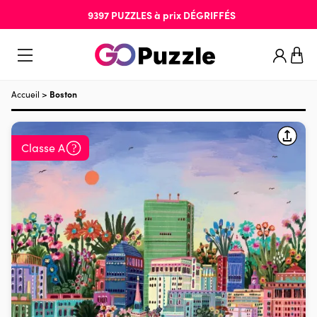
9397
PUZZLES
à prix
DÉGRIFFÉS
Accueil
>
Boston
Classe A