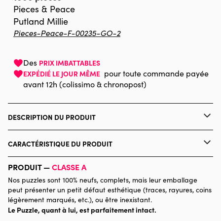
Pieces & Peace
Putland Millie
Pieces-Peace-F-00235-GO-2
Des
PRIX IMBATTABLES
pour toute commande payée
EXPÉDIÉ LE JOUR MÊME
avant 12h (colissimo & chronopost)
DESCRIPTION DU PRODUIT
Millie Putland
CARACTÉRISTIQUE DU PRODUIT
Marque
Pieces & Peace
PRODUIT —
CLASSE A
Nos puzzles sont 100% neufs, complets, mais leur emballage
Catégorie
Puzzles - Villes et Villages
peut présenter un petit défaut esthétique (traces, rayures, coins
légèrement marqués, etc.), ou être inexistant.
Le Puzzle, quant à lui, est parfaitement intact.
Age
Puzzle pour Adultes (500 à
48.000 pièces)