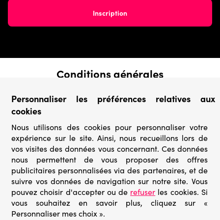
Conditions générales
› Conditions de vente
Personnaliser les préférences relatives aux
› Conditions d’utilisation
cookies
› Confidentialité & Protection des Données
› Informations légales
Nous utilisons des cookies pour personnaliser votre
expérience sur le site. Ainsi, nous recueillons lors de
Catégories
vos visites des données vous concernant. Ces données
› Marques
nous permettent de vous proposer des offres
› Derniers arrivages
publicitaires personnalisées via des partenaires, et de
› Puzzles mystères
suivre vos données de navigation sur notre site. Vous
› Prix minis
pouvez choisir d'accepter ou de
refuser
les cookies. Si
vous souhaitez en savoir plus, cliquez sur «
Personnaliser mes choix ».
© Go-puzzle.fr 2026 – Tous droits réservés