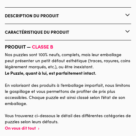
DESCRIPTION DU PRODUIT
Heln.illustration
CARACTÉRISTIQUE DU PRODUIT
Marque
Pieces & Peace
PRODUIT —
CLASSE B
Nos puzzles sont 100% neufs, complets, mais leur emballage
Catégorie
Puzzles - Animaux de la ferme
peut présenter un petit défaut esthétique (traces, rayures, coins
légèrement marqués, etc.), ou être inexistant.
Le Puzzle, quant à lui, est parfaitement intact.
Age
Puzzle pour Adultes (500 à
48.000 pièces)
En valorisant des produits à l’emballage imparfait, nous limitons
le gaspillage et vous permettons de profiter de prix plus
Provenance
Made in France
accessibles. Chaque puzzle est ainsi classé selon l’état de son
emballage.
Nombre de pièces
500 pièces
Vous trouverez ci-dessous le détail des différentes catégories de
puzzles selon leurs défauts.
Dimensions
48 x 34 x 0
On vous dit tout
›