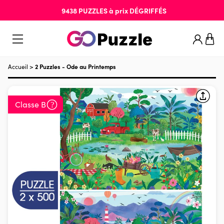
9438
PUZZLES
à prix
DÉGRIFFÉS
Accueil
>
2 Puzzles - Ode au Printemps
Classe B