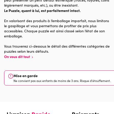
peut présenter un petit défaut esthétique (traces, rayures, coins
légèrement marqués, etc.), ou être inexistant.
Le Puzzle, quant à lui, est parfaitement intact.
Age
Puzzle pour Adultes (500 à
48.000 pièces)
En valorisant des produits à l’emballage imparfait, nous limitons
le gaspillage et vous permettons de profiter de prix plus
Provenance
accessibles. Chaque puzzle est ainsi classé selon l’état de son
emballage.
Nombre de pièces
1000 pièces
Vous trouverez ci-dessous le détail des différentes catégories de
puzzles selon leurs défauts.
Dimensions
70 x 50 x 0
On vous dit tout
›
Mise en garde
Ne convient pas aux enfants de moins de 3 ans. Risque d'étouffement.
Livraison
Rapide
Paiements