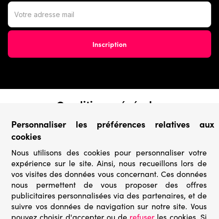
Conditions générales
› Conditions de vente
Personnaliser les préférences relatives aux
› Conditions d’utilisation
cookies
› Confidentialité & Protection des Données
› Informations légales
Nous utilisons des cookies pour personnaliser votre
expérience sur le site. Ainsi, nous recueillons lors de
Catégories
vos visites des données vous concernant. Ces données
nous permettent de vous proposer des offres
› Marques
publicitaires personnalisées via des partenaires, et de
› Derniers arrivages
suivre vos données de navigation sur notre site. Vous
› Puzzles mystères
pouvez choisir d'accepter ou de
refuser
les cookies. Si
› Prix minis