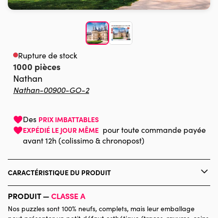
Rupture de stock
1000 pièces
Nathan
Nathan-00900-GO-2
Des
PRIX IMBATTABLES
pour toute commande payée
EXPÉDIÉ LE JOUR MÊME
avant 12h (colissimo & chronopost)
CARACTÉRISTIQUE DU PRODUIT
Marque
Nathan
PRODUIT —
CLASSE A
Nos puzzles sont 100% neufs, complets, mais leur emballage
Catégorie
Puzzles - Châteaux et Palaces