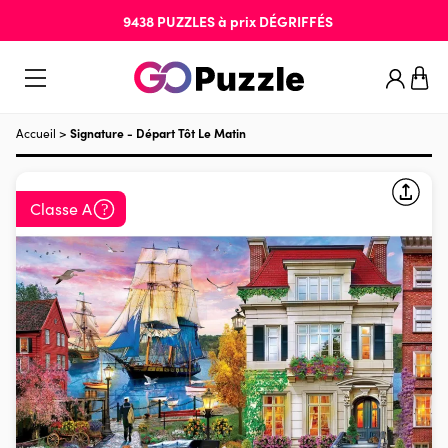
9438
PUZZLES
à prix
DÉGRIFFÉS
Accueil
>
Signature - Départ Tôt Le Matin
Classe A