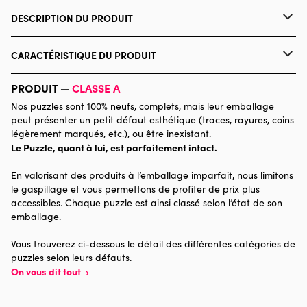
DESCRIPTION DU PRODUIT
David Maclean
CARACTÉRISTIQUE DU PRODUIT
Marque
Master Pieces
PRODUIT —
CLASSE A
Nos puzzles sont 100% neufs, complets, mais leur emballage
Catégorie
Puzzles - Villes et Villages
peut présenter un petit défaut esthétique (traces, rayures, coins
légèrement marqués, etc.), ou être inexistant.
Le Puzzle, quant à lui, est parfaitement intact.
Age
Puzzle pour Adultes (500 à
48.000 pièces)
En valorisant des produits à l’emballage imparfait, nous limitons
le gaspillage et vous permettons de profiter de prix plus
Provenance
accessibles. Chaque puzzle est ainsi classé selon l’état de son
emballage.
Nombre de pièces
2000 pièces
Vous trouverez ci-dessous le détail des différentes catégories de
puzzles selon leurs défauts.
Dimensions
99 x 68 x 0
On vous dit tout
›