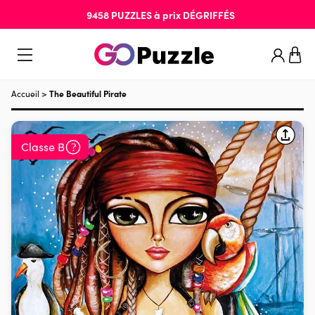
9458
PUZZLES
à prix
DÉGRIFFÉS
Accueil
>
The Beautiful Pirate
Classe B