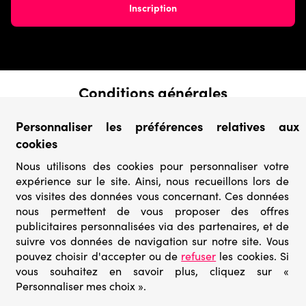
Conditions générales
› Conditions de vente
Personnaliser les préférences relatives aux
› Conditions d’utilisation
cookies
› Confidentialité & Protection des Données
› Informations légales
Nous utilisons des cookies pour personnaliser votre
expérience sur le site. Ainsi, nous recueillons lors de
Catégories
vos visites des données vous concernant. Ces données
› Marques
nous permettent de vous proposer des offres
› Derniers arrivages
publicitaires personnalisées via des partenaires, et de
› Puzzles mystères
suivre vos données de navigation sur notre site. Vous
› Prix minis
pouvez choisir d'accepter ou de
refuser
les cookies. Si
vous souhaitez en savoir plus, cliquez sur «
Personnaliser mes choix ».
© Go-puzzle.fr 2026 – Tous droits réservés