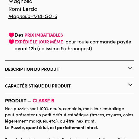
Magnolia
Romi Lerda
Magnolia-1718-GO-3
Des
PRIX IMBATTABLES
pour toute commande payée
EXPÉDIÉ LE JOUR MÊME
avant 12h (colissimo & chronopost)
DESCRIPTION DU PRODUIT
Romi Lerda
CARACTÉRISTIQUE DU PRODUIT
Marque
Magnolia
PRODUIT —
CLASSE B
Nos puzzles sont 100% neufs, complets, mais leur emballage
Catégorie
Puzzles - Hommes et Femmes
peut présenter un petit défaut esthétique (traces, rayures, coins
légèrement marqués, etc.), ou être inexistant.
Le Puzzle, quant à lui, est parfaitement intact.
Age
Puzzle pour Adultes (500 à
48.000 pièces)