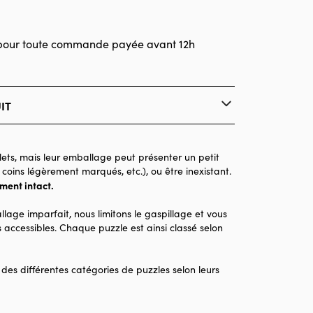
pour toute commande payée avant 12h
IT
La Loutre
Puzzles - Monuments
ets, mais leur emballage peut présenter un petit
 coins légèrement marqués, etc.), ou être inexistant.
Puzzle pour Adultes (500 à 48.000 pièces)
ement intact.
Made in France
llage imparfait, nous limitons le gaspillage et vous
1000 pièces
 accessibles. Chaque puzzle est ainsi classé selon
69 x 48 x 0
 des différentes catégories de puzzles selon leurs