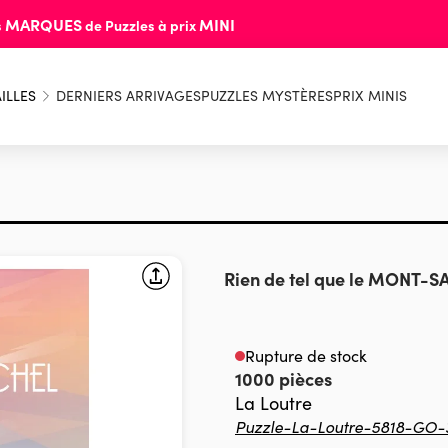
MARQUES
MINI
s
de Puzzles à prix
ILLES
DERNIERS ARRIVAGES
PUZZLES MYSTÈRES
PRIX MINIS
Rien de tel que le MONT-
Rupture de stock
1000 pièces
La Loutre
Puzzle-La-Loutre-5818-GO-