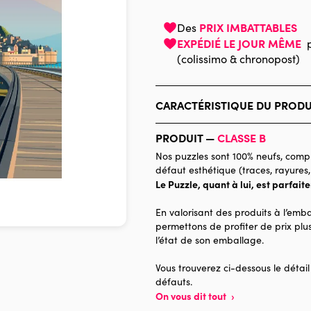
PRIX IMBATTABLES
Des
EXPÉDIÉ LE JOUR MÊME
(colissimo & chronopost)
CARACTÉRISTIQUE DU PRODU
Marque
PRODUIT —
CLASSE B
Catégorie
Nos puzzles sont 100% neufs, compl
défaut esthétique (traces, rayures,
Age
Le Puzzle, quant à lui, est parfait
Provenance
En valorisant des produits à l’emba
Nombre de pièces
permettons de profiter de prix plus
l’état de son emballage.
Dimensions
Vous trouverez ci-dessous le détail
défauts.
On vous dit tout
›