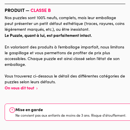
Marque
Jumbo, les puzzles hollandais
PRODUIT —
CLASSE B
Nos puzzles sont 100% neufs, complets, mais leur emballage
Catégorie
Puzzles - Déco et Objets
peut présenter un petit défaut esthétique (traces, rayures, coins
légèrement marqués, etc.), ou être inexistant.
Le Puzzle, quant à lui, est parfaitement intact.
Age
Puzzle pour Adultes (500 à
48.000 pièces)
En valorisant des produits à l’emballage imparfait, nous limitons
le gaspillage et vous permettons de profiter de prix plus
Provenance
accessibles. Chaque puzzle est ainsi classé selon l’état de son
emballage.
Nombre de pièces
1000 pièces
Vous trouverez ci-dessous le détail des différentes catégories de
puzzles selon leurs défauts.
Dimensions
68 x 49 x 0
On vous dit tout
›
Mise en garde
Ne convient pas aux enfants de moins de 3 ans. Risque d'étouffement.