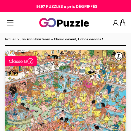
9397
PUZZLES
à prix
DÉGRIFFÉS
Accueil
>
Jan Van Haasteren - Chaud devant, Cahos dedans !
Classe B