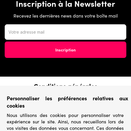
Inscription à la Newsletter
Recevez les dernières news dans votre boîte mail
Conditions générales
› Conditions de vente
Personnaliser les préférences relatives aux
› Conditions d’utilisation
cookies
› Confidentialité & Protection des Données
› Informations légales
Nous utilisons des cookies pour personnaliser votre
expérience sur le site. Ainsi, nous recueillons lors de
Catégories
vos visites des données vous concernant. Ces données