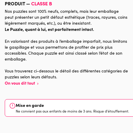
Marque
HOP - House of Puzzles
PRODUIT —
CLASSE B
Nos puzzles sont 100% neufs, complets, mais leur emballage
Catégorie
Puzzles - Mers et Océans
peut présenter un petit défaut esthétique (traces, rayures, coins
légèrement marqués, etc.), ou être inexistant.
Le Puzzle, quant à lui, est parfaitement intact.
Age
Puzzle pour Adultes (500 à
48.000 pièces)
En valorisant des produits à l’emballage imparfait, nous limitons
le gaspillage et vous permettons de profiter de prix plus
Provenance
accessibles. Chaque puzzle est ainsi classé selon l’état de son
emballage.
Nombre de pièces
1000 pièces
Vous trouverez ci-dessous le détail des différentes catégories de
puzzles selon leurs défauts.
Dimensions
69 x 48 x 0
On vous dit tout
›
Mise en garde
Ne convient pas aux enfants de moins de 3 ans. Risque d'étouffement.