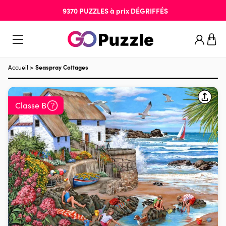
9370
PUZZLES
à prix
DÉGRIFFÉS
Accueil
>
Seaspray Cottages
Classe B