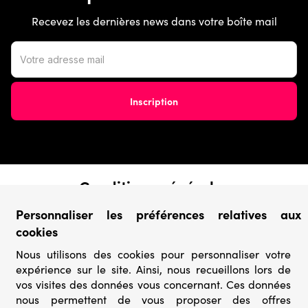
Recevez les dernières news dans votre boîte mail
Conditions générales
› Conditions de vente
Personnaliser les préférences relatives aux
› Conditions d’utilisation
cookies
› Confidentialité & Protection des Données
› Informations légales
Nous utilisons des cookies pour personnaliser votre
expérience sur le site. Ainsi, nous recueillons lors de
Catégories
vos visites des données vous concernant. Ces données
nous permettent de vous proposer des offres
› Marques