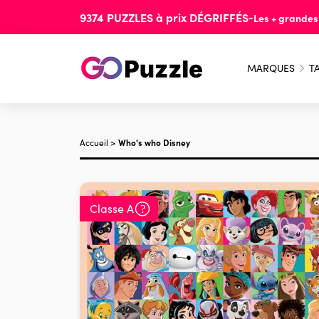
9374
PUZZLES
à prix
DÉGRIFFÉS
-
Les + grande
MARQUES
TA
Accueil
>
Who's who Disney
Classe A