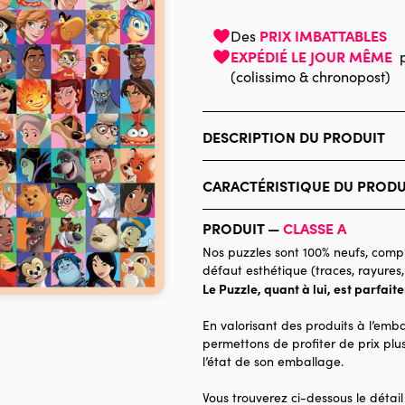
PRIX IMBATTABLES
Des
EXPÉDIÉ LE JOUR MÊME
(colissimo & chronopost)
DESCRIPTION DU PRODUIT
Disney
CARACTÉRISTIQUE DU PRODU
Marque
PRODUIT —
CLASSE A
Catégorie
Nos puzzles sont 100% neufs, compl
défaut esthétique (traces, rayures,
Age
Le Puzzle, quant à lui, est parfait
Provenance
En valorisant des produits à l’emba
Nombre de pièces
permettons de profiter de prix plus
l’état de son emballage.
Dimensions
Vous trouverez ci-dessous le détail