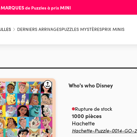
MARQUES
MINI
s
de Puzzles à prix
ILLES
DERNIERS ARRIVAGES
PUZZLES MYSTÈRES
PRIX MINIS
Who's who Disney
Rupture de stock
1000 pièces
Hachette
Hachette-Puzzle-0014-GO-2