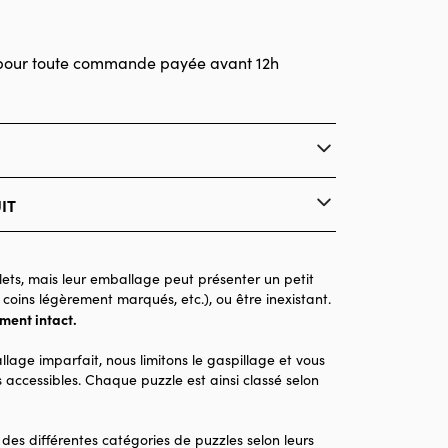
pour toute commande payée avant 12h
IT
Hachette
Puzzles - Disney
ets, mais leur emballage peut présenter un petit
 coins légèrement marqués, etc.), ou être inexistant.
Puzzle pour Adultes (500 à 48.000 pièces)
ement intact.
Made in France
llage imparfait, nous limitons le gaspillage et vous
1000 pièces
 accessibles. Chaque puzzle est ainsi classé selon
64 x 64 x 0
 des différentes catégories de puzzles selon leurs