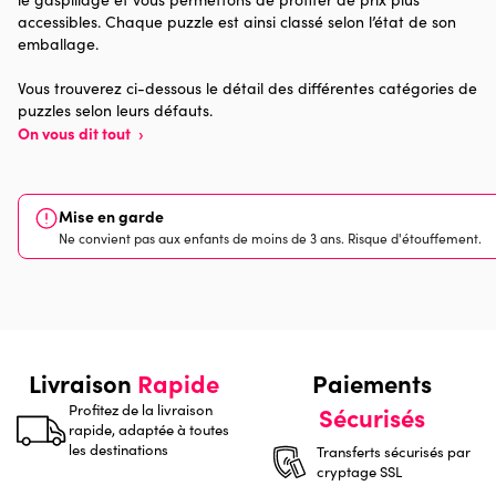
accessibles. Chaque puzzle est ainsi classé selon l’état de son
Provenance
Made in France
emballage.
Nombre de pièces
1000 pièces
Vous trouverez ci-dessous le détail des différentes catégories de
puzzles selon leurs défauts.
On vous dit tout
›
Dimensions
69 x 48 x 0
Mise en garde
Ne convient pas aux enfants de moins de 3 ans. Risque d'étouffement.
Livraison
Rapide
Paiements
Profitez de la livraison
Sécurisés
rapide, adaptée à toutes
les destinations
Transferts sécurisés par
cryptage SSL