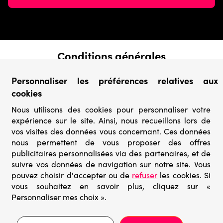
Conditions générales
› Conditions de vente
Personnaliser les préférences relatives aux
› Conditions d’utilisation
cookies
› Confidentialité & Protection des Données
› Informations légales
Nous utilisons des cookies pour personnaliser votre
expérience sur le site. Ainsi, nous recueillons lors de
Catégories
vos visites des données vous concernant. Ces données
› Marques
nous permettent de vous proposer des offres
› Derniers arrivages
publicitaires personnalisées via des partenaires, et de
› Puzzles mystères
suivre vos données de navigation sur notre site. Vous
› Prix minis
pouvez choisir d'accepter ou de
refuser
les cookies. Si
vous souhaitez en savoir plus, cliquez sur «
Personnaliser mes choix ».
© Go-puzzle.fr 2026 – Tous droits réservés
Prix conseillé 22,95€
Ajouter au panier