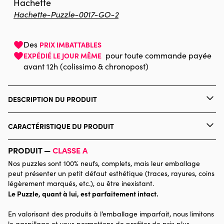
Hachette
Hachette-Puzzle-0017-GO-2
Des
PRIX IMBATTABLES
pour toute commande payée
EXPÉDIÉ LE JOUR MÊME
avant 12h (colissimo & chronopost)
DESCRIPTION DU PRODUIT
Marion Blanc
CARACTÉRISTIQUE DU PRODUIT
Marque
Hachette
PRODUIT —
CLASSE A
Nos puzzles sont 100% neufs, complets, mais leur emballage
Catégorie
Puzzles - Forêts, Fleurs et
peut présenter un petit défaut esthétique (traces, rayures, coins
Jardins
légèrement marqués, etc.), ou être inexistant.
Le Puzzle, quant à lui, est parfaitement intact.
Age
Puzzle pour Adultes (500 à
En valorisant des produits à l’emballage imparfait, nous limitons
48.000 pièces)
le gaspillage et vous permettons de profiter de prix plus