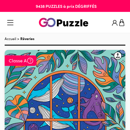
9438
PUZZLES
à prix
DÉGRIFFÉS
Accueil
>
Rêveries
Classe A