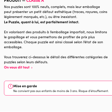
Nos puzzles sont 100% neufs, complets, mais leur emballage
Catégorie
Puzzles - Egypte, Pharaons et
peut présenter un petit défaut esthétique (traces, rayures, coins
Pyramides
légèrement marqués, etc.), ou être inexistant.
Le Puzzle, quant à lui, est parfaitement intact.
Age
Puzzle pour Adultes (500 à
En valorisant des produits à l’emballage imparfait, nous limitons
48.000 pièces)
le gaspillage et vous permettons de profiter de prix plus
accessibles. Chaque puzzle est ainsi classé selon l’état de son
Provenance
Made in France
emballage.
Nombre de pièces
1000 pièces
Vous trouverez ci-dessous le détail des différentes catégories de
puzzles selon leurs défauts.
On vous dit tout
›
Dimensions
69 x 48 x 0
Mise en garde
Ne convient pas aux enfants de moins de 3 ans. Risque d'étouffement.