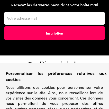
Recevez les dernières news dans votre boîte mail
Conditions générales
› Conditions de vente
Personnaliser les préférences relatives aux
› Conditions d’utilisation
cookies
› Confidentialité & Protection des Données
› Informations légales
Nous utilisons des cookies pour personnaliser votre
expérience sur le site. Ainsi, nous recueillons lors de
Catégories
vos visites des données vous concernant. Ces données
nous permettent de vous proposer des offres
› Marques
publicitaires personnalisées via des partenaires, et de