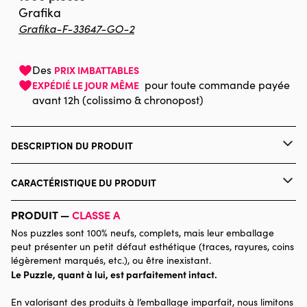
Grafika
Grafika-F-33647-GO-2
Des
PRIX IMBATTABLES
pour toute commande payée
EXPÉDIÉ LE JOUR MÊME
avant 12h (colissimo & chronopost)
DESCRIPTION DU PRODUIT
Mikey Bergman / artlicensing.com
CARACTÉRISTIQUE DU PRODUIT
Marque
Grafika
PRODUIT —
CLASSE A
Nos puzzles sont 100% neufs, complets, mais leur emballage
Catégorie
Puzzles - Forêts, Fleurs et
peut présenter un petit défaut esthétique (traces, rayures, coins
Jardins
légèrement marqués, etc.), ou être inexistant.
Le Puzzle, quant à lui, est parfaitement intact.
Age
Puzzle pour Adultes (500 à
En valorisant des produits à l’emballage imparfait, nous limitons
48.000 pièces)