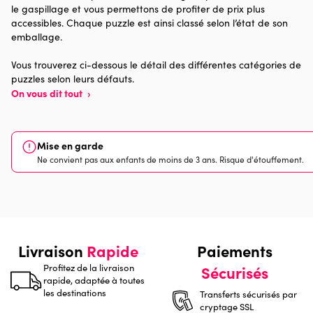
le gaspillage et vous permettons de profiter de prix plus
accessibles. Chaque puzzle est ainsi classé selon l’état de son
Provenance
Made in France
emballage.
Nombre de pièces
1000 pièces
Vous trouverez ci-dessous le détail des différentes catégories de
puzzles selon leurs défauts.
On vous dit tout
›
Dimensions
69 x 48 x 0
Mise en garde
Ne convient pas aux enfants de moins de 3 ans. Risque d'étouffement.
Livraison
Rapide
Paiements
Profitez de la livraison
Sécurisés
rapide, adaptée à toutes
les destinations
Transferts sécurisés par
cryptage SSL