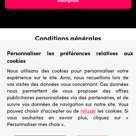
Conditions générales
› Conditions de vente
Personnaliser les préférences relatives aux
› Conditions d’utilisation
cookies
› Confidentialité & Protection des Données
› Informations légales
Nous utilisons des cookies pour personnaliser votre
expérience sur le site. Ainsi, nous recueillons lors de
Catégories
vos visites des données vous concernant. Ces données
› Marques
nous permettent de vous proposer des offres
› Derniers arrivages
publicitaires personnalisées via des partenaires, et de
› Puzzles mystères
suivre vos données de navigation sur notre site. Vous
› Prix minis
pouvez choisir d'accepter ou de
refuser
les cookies. Si
vous souhaitez en savoir plus, cliquez sur «
Personnaliser mes choix ».
© Go-puzzle.fr 2026 – Tous droits réservés