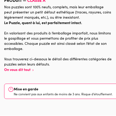
Nos puzzles sont 100% neufs, complets, mais leur emballage
Catégorie
Puzzles - Forêts, Fleurs et
peut présenter un petit défaut esthétique (traces, rayures, coins
Jardins
légèrement marqués, etc.), ou être inexistant.
Le Puzzle, quant à lui, est parfaitement intact.
Age
Puzzle pour Adultes (500 à
En valorisant des produits à l’emballage imparfait, nous limitons
48.000 pièces)
le gaspillage et vous permettons de profiter de prix plus
accessibles. Chaque puzzle est ainsi classé selon l’état de son
Provenance
Made in France
emballage.
Nombre de pièces
1000 pièces
Vous trouverez ci-dessous le détail des différentes catégories de
puzzles selon leurs défauts.
On vous dit tout
›
Dimensions
69 x 48 x 0
Mise en garde
Ne convient pas aux enfants de moins de 3 ans. Risque d'étouffement.