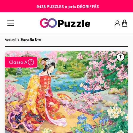
9438
PUZZLES
à prix
DÉGRIFFÉS
Accueil
>
Haru No Uta
Classe A