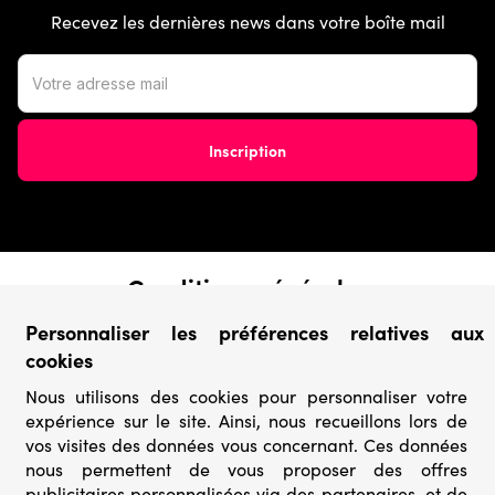
Recevez les dernières news dans votre boîte mail
Conditions générales
› Conditions de vente
Personnaliser les préférences relatives aux
› Conditions d’utilisation
cookies
› Confidentialité & Protection des Données
› Informations légales
Nous utilisons des cookies pour personnaliser votre
expérience sur le site. Ainsi, nous recueillons lors de
Catégories
vos visites des données vous concernant. Ces données
nous permettent de vous proposer des offres
› Marques
publicitaires personnalisées via des partenaires, et de