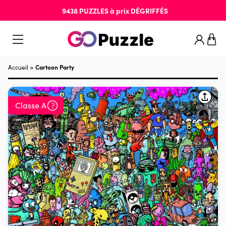
9438
PUZZLES
à prix
DÉGRIFFÉS
Accueil
>
Cartoon Party
Classe A