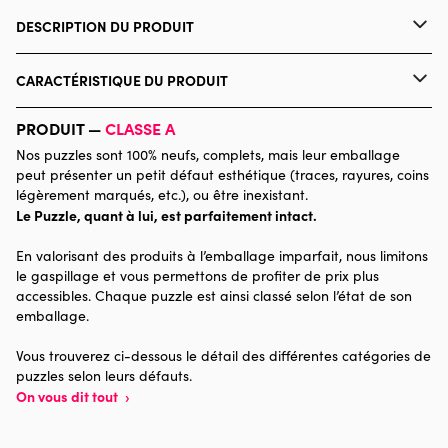
DESCRIPTION DU PRODUIT
Manuel Vila
CARACTÉRISTIQUE DU PRODUIT
Marque
Grafika
PRODUIT —
CLASSE A
Nos puzzles sont 100% neufs, complets, mais leur emballage
Catégorie
Puzzles - Collages
peut présenter un petit défaut esthétique (traces, rayures, coins
légèrement marqués, etc.), ou être inexistant.
Le Puzzle, quant à lui, est parfaitement intact.
Age
Puzzle pour Adultes (500 à
48.000 pièces)
En valorisant des produits à l’emballage imparfait, nous limitons
le gaspillage et vous permettons de profiter de prix plus
Provenance
Made in France
accessibles. Chaque puzzle est ainsi classé selon l’état de son
emballage.
Nombre de pièces
1000 pièces
Vous trouverez ci-dessous le détail des différentes catégories de
puzzles selon leurs défauts.
Dimensions
64 x 64 x 0
On vous dit tout
›