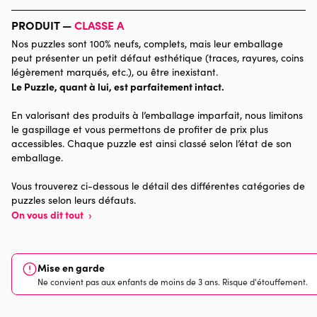
Marque
Bluebird Puzzle
PRODUIT —
CLASSE A
Nos puzzles sont 100% neufs, complets, mais leur emballage
Catégorie
Puzzles - Animaux marins
peut présenter un petit défaut esthétique (traces, rayures, coins
légèrement marqués, etc.), ou être inexistant.
Le Puzzle, quant à lui, est parfaitement intact.
Age
Puzzle pour Adultes (500 à
48.000 pièces)
En valorisant des produits à l’emballage imparfait, nous limitons
le gaspillage et vous permettons de profiter de prix plus
Provenance
Made in France
accessibles. Chaque puzzle est ainsi classé selon l’état de son
emballage.
Nombre de pièces
1500 pièces
Vous trouverez ci-dessous le détail des différentes catégories de
puzzles selon leurs défauts.
Dimensions
85 x 61 x 0
On vous dit tout
›
Mise en garde
Ne convient pas aux enfants de moins de 3 ans. Risque d'étouffement.