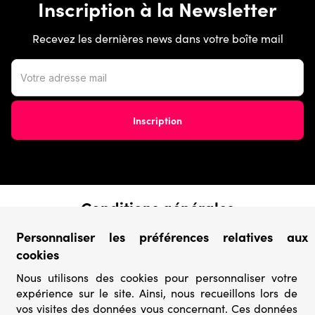
Inscription à la Newsletter
Recevez les dernières news dans votre boîte mail
Conditions générales
› Conditions de vente
Personnaliser les préférences relatives aux
› Conditions d’utilisation
cookies
› Confidentialité & Protection des Données
› Informations légales
Nous utilisons des cookies pour personnaliser votre
expérience sur le site. Ainsi, nous recueillons lors de
Catégories
vos visites des données vous concernant. Ces données