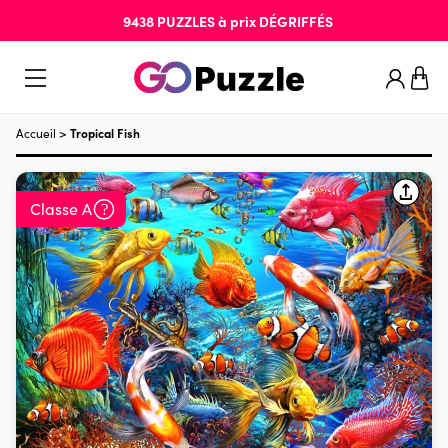
9438
PUZZLES
à prix
DÉGRIFFÉS
Accueil
>
Tropical Fish
Classe A