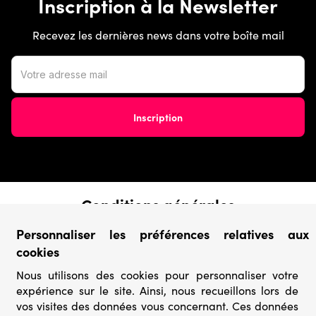
Inscription à la Newsletter
Recevez les dernières news dans votre boîte mail
Conditions générales
› Conditions de vente
Personnaliser les préférences relatives aux
› Conditions d’utilisation
cookies
› Confidentialité & Protection des Données
› Informations légales
Nous utilisons des cookies pour personnaliser votre
expérience sur le site. Ainsi, nous recueillons lors de
Catégories
vos visites des données vous concernant. Ces données