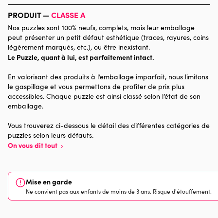
Marque
Bluebird Puzzle
PRODUIT —
CLASSE A
Nos puzzles sont 100% neufs, complets, mais leur emballage
Catégorie
Puzzles - Rétros et Nostalgie
peut présenter un petit défaut esthétique (traces, rayures, coins
légèrement marqués, etc.), ou être inexistant.
Le Puzzle, quant à lui, est parfaitement intact.
Age
Puzzle pour Adultes (500 à
48.000 pièces)
En valorisant des produits à l’emballage imparfait, nous limitons
le gaspillage et vous permettons de profiter de prix plus
Provenance
Made in France
accessibles. Chaque puzzle est ainsi classé selon l’état de son
emballage.
Nombre de pièces
2000 pièces
Vous trouverez ci-dessous le détail des différentes catégories de
puzzles selon leurs défauts.
Dimensions
98 x 69 x 0
On vous dit tout
›
Mise en garde
Ne convient pas aux enfants de moins de 3 ans. Risque d'étouffement.